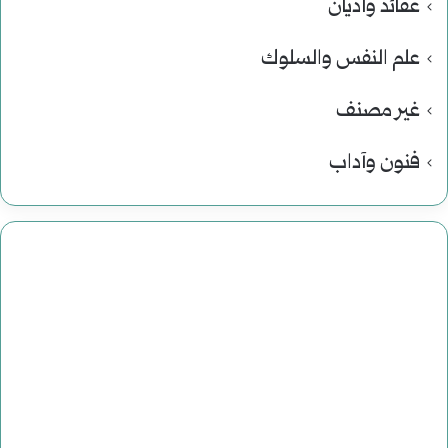
عقائد وأديان
علم النفس والسلوك
غير مصنف
فنون وآداب