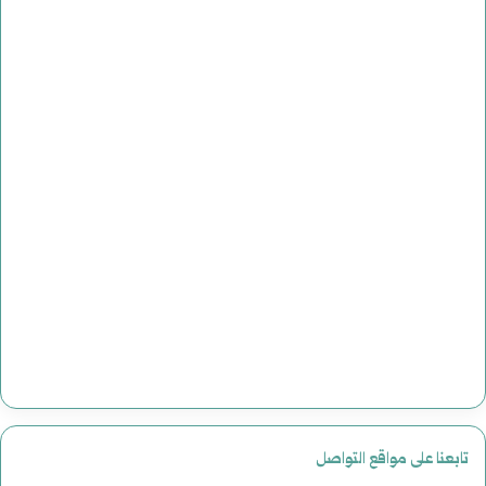
ر
ي
خ
ا
ل
أ
م
ر
ي
ك
ي
تابعنا على مواقع التواصل