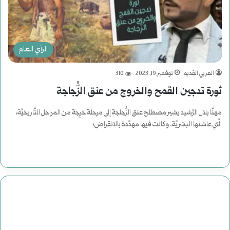
الرأي العام
العربي القديم
نوفمبر 19, 2023
310
ثورة تدجين القمح والخروج من عنق الزُّجاجة
مهنَّا بلال الرَّشيد يشير مصطلح عنق الزُّجاجة إلى مرحلة حَرِجة من المراحل التَّاريخيَّة،
الَّتي عاشتها البشريَّة، وكانت فيها مهدَّدة بالانقراض؛…
أكمل القراءة »