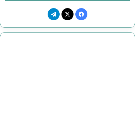
ف
ت
ي
X
ي
س
ل
ب
ق
و
ر
ك
ا
م