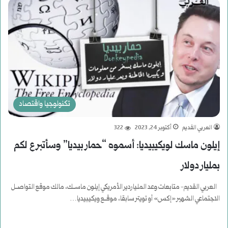
تكنولوجيا واقتصاد
العربي القديم
أكتوبر 24, 2023
322
إيلون ماسك لويكيبيديا: أسموه “حمار بيديا” وسأتبرع لكم
بمليار دولار
العربي القديم- متابعات وعد الملياردير الأمريكي إيلون ماســك، مالك موقع التواصــل
الاجتماعي الشهير «إكس» أو تويتر سابقا، موقــع ويكيبيديا…
أكمل القراءة »