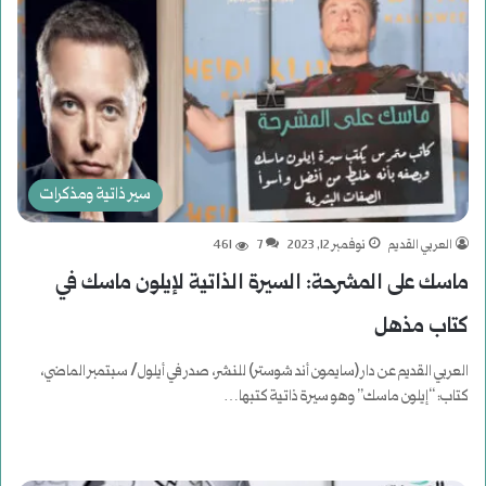
سير ذاتية ومذكرات
العربي القديم
نوفمبر 12, 2023
7
461
ماسك على المشرحة: السيرة الذاتية لإيلون ماسك في
كتاب مذهل
العربي القديم عن دار (سايمون أند شوستر) للنشر، صدر في أيلول/ سبتمبر الماضي،
كتاب: “إيلون ماسك” وهو سيرة ذاتية كتبها…
أكمل القراءة »