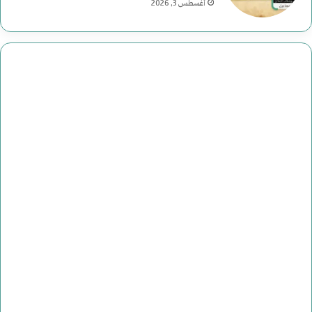
أغسطس 3, 2026
ا
ل
ت
ا
ر
ي
خ
ا
ل
أ
م