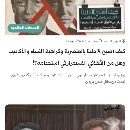
الصحافة العالمية
العربي القديم
سبتمبر 8, 2024
312
كيف أصبح X مليئاً بالعنصرية وكراهية النساء والأكاذيب
وهل من الأخلاقي الاستمرار في استخدامه؟!
زوي ويليامز – الغارديان منذ أن تولى إيلون ماسك إدارة تويتر، كنت أنا وكثيرون غيري
نبحث عن بدائل. فمن يريدأن…
أكمل القراءة »