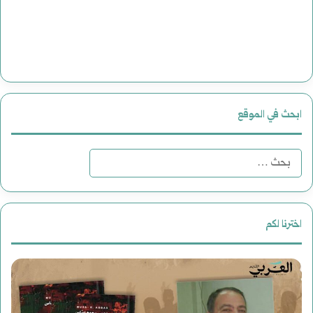
ابحث في الموقع
ا
ل
ب
اخترنا لكم
ح
م
د
ث
ل
ع
ع