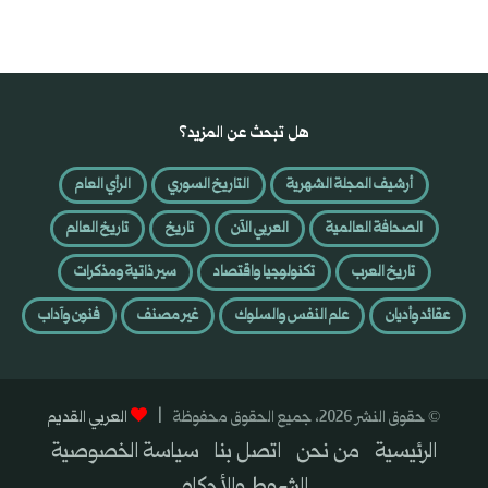
هل تبحث عن المزيد؟
أرشيف المجلة الشهرية
التاريخ السوري
الرأي العام
الصحافة العالمية
العربي الآن
تاريخ
تاريخ العالم
تاريخ العرب
تكنولوجيا واقتصاد
سير ذاتية ومذكرات
عقائد وأديان
علم النفس والسلوك
غير مصنف
فنون وآداب
© حقوق النشر 2026، جميع الحقوق محفوظة |
العربي القديم
الرئيسية
من نحن
اتصل بنا
سياسة الخصوصية
الشروط والأحكام