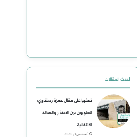
(
ج
2
د
)
ي
ه
د
ا
ة
و
ل
ي
ل
أحدث المقالات
ة
ت
تعقيبا على مقال حمزة رستناوي:
ب
ا
العلويون بين الاعتذار والعدالة
ع
ر
الانتقالية
د
ي
أغسطس 3, 2026