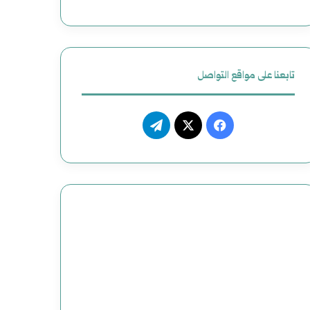
تابعنا على مواقع التواصل
ف
ت
ي
X
ي
س
ل
ب
ق
و
ر
ك
ا
م