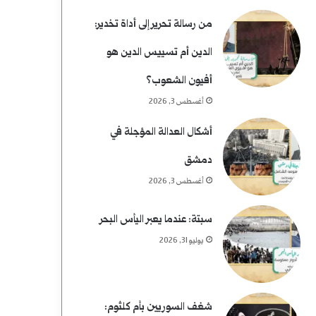
م
خ
من رسالة تحرير إلى أداة تخدير:
ن
الدين أم تسييس الدين هو
ع
أفيون الشعوب؟
ط
أغسطس 3, 2026
ف
أشكال العدالة المؤجلة في
دمشق
أغسطس 3, 2026
سبتة: عندما يعبر اليأس البحر
يوليو 31, 2026
شغف السوريين بأم كلثوم: