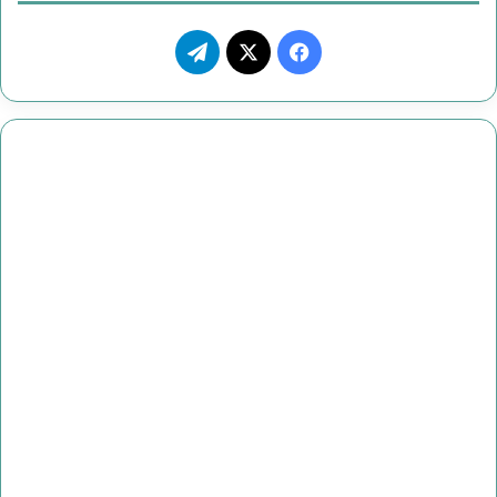
ف
ت
ي
X
ي
س
ل
ب
ق
و
ر
ك
ا
م