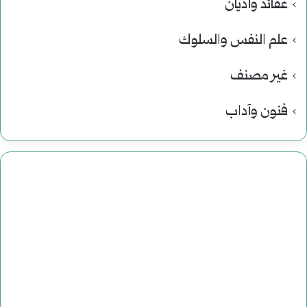
عقائد وأديان
علم النفس والسلوك
غير مصنف
فنون وآداب