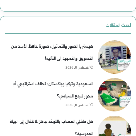
ب
ا
ع
ر
أحدث المقالات
د
ي
م
خ
هيستريا الصور والتماثيل: صورة حافظ الأسد من
ن
التسويق والتمجيد إلى التأليه!
أغسطس 8, 2026
ع
ط
السعودية وتركيا وباكستان: تحالف استراتيجي أم
ف
محور للردع السياسي؟
أغسطس 8, 2026
هل طفلي المصاب بالتوحّد جاهز للانتقال إلى البيئة
المدرسية؟