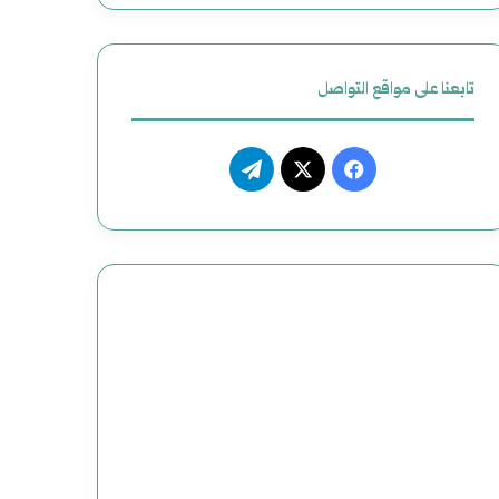
ظ
ي
تابعنا على مواقع التواصل
م
م
ف
ت
ص
ي
X
ي
ن
س
ل
و
ب
ق
ع
و
ر
و
ك
ا
ض
م
ح