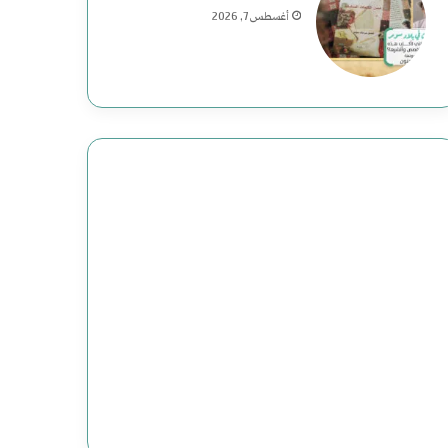
م
أغسطس 7, 2026
ع
ب
ا
س
:
د
ا
ع
ش
ت
ن