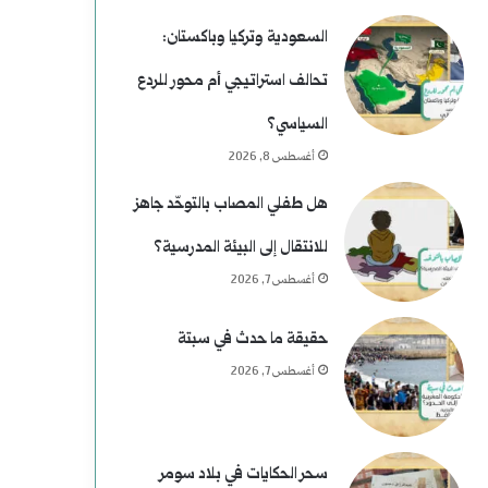
خ
ي
السعودية وتركيا وباكستان:
م
تحالف استراتيجي أم محور للردع
)
السياسي؟
ل
أغسطس 8, 2026
م
هل طفلي المصاب بالتوحّد جاهز
و
للانتقال إلى البيئة المدرسية؟
س
أغسطس 7, 2026
ى
حقيقة ما حدث في سبتة
ر
أغسطس 7, 2026
ح
و
سحر الحكايات في بلاد سومر