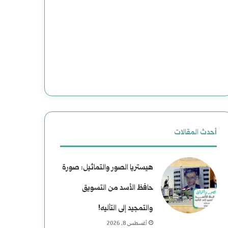
ج
ع
د
د
ي
و
د
ن
ة
إ
ل
ل
ل
ى
أحدث المقالات
ت
ا
هيستريا الصور والتماثيل: صورة
ا
ل
حافظ الأسد من التسويق
ر
ن
والتمجيد إلى التأليه!
ي
ع
أغسطس 8, 2026