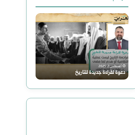
ث
د
ر
ع
ع
و
ن
و
ا
:
ة
ي
فبراير 19, 2025
رواية (الصاعدون 
ل
ة
أغسطس 2, 2025
دعوة لقراءة جديدة للتاريخ
عباس: داعش تنظي
ق
(
ر
ا
ا
ل
ء
ص
ة
ا