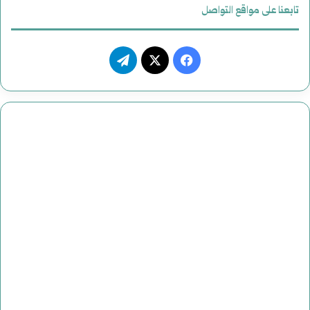
تابعنا على مواقع التواصل
ف
ت
ي
X
ي
س
ل
ب
ق
و
ر
ك
ا
م