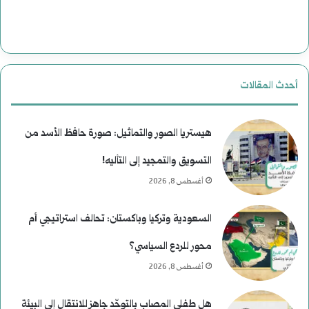
ة
ت
ب
ا
ع
ر
أحدث المقالات
د
ي
م
خ
هيستريا الصور والتماثيل: صورة حافظ الأسد من
ن
التسويق والتمجيد إلى التأليه!
أغسطس 8, 2026
ع
ط
السعودية وتركيا وباكستان: تحالف استراتيجي أم
ف
محور للردع السياسي؟
أغسطس 8, 2026
هل طفلي المصاب بالتوحّد جاهز للانتقال إلى البيئة