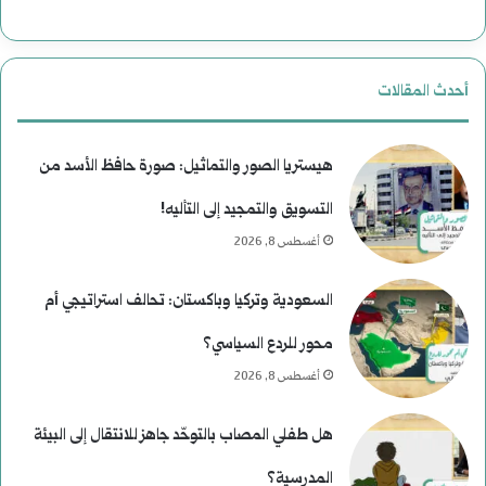
ب
ل
ع
ن
أحدث المقالات
د
ع
م
ي
هيستريا الصور والتماثيل: صورة حافظ الأسد من
ن
م
التسويق والتمجيد إلى التأليه!
أغسطس 8, 2026
ع
)
ط
ل
السعودية وتركيا وباكستان: تحالف استراتيجي أم
ف
م
محور للردع السياسي؟
و
أغسطس 8, 2026
س
هل طفلي المصاب بالتوحّد جاهز للانتقال إلى البيئة
ى
المدرسية؟