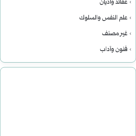
عقائد وأديان
علم النفس والسلوك
غير مصنف
فنون وآداب