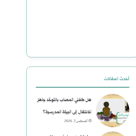
ت
(
و
2
ع
)
م
ه
ل
ا
ي
و
ا
ي
أحدث المقالات
ت
ة
هل طفلي المصاب بالتوحّد جاهز
ا
ب
للانتقال إلى البيئة المدرسية؟
ل
ع
أغسطس 7, 2026
ا
د