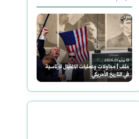
ث
م
س
ع
ل
و
ن
ف
ر
:
|
ي
يوليو 25, 2024
ملف | محاولات وعمليات الاغتيال الرئاسية
م
ا
أغسطس 2, 2025
في التاريخ الأمريكي
سوريا الحلم (2) هاوية بعد منعطف
ح
ا
ا
ل
و
ح
ل
ل
ا
م