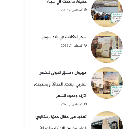
غ
م
حقيقة ما حدث في سبتة
أغسطس 7, 2026
ت
ن
ي
ع
ا
ط
سحر الحكايات في بلاد سومر
أغسطس 7, 2026
ل
ف
ا
ل
مهرجان دمشق الدولي للشعر
ر
للعربي: يعادي الحداثة ويستجدي
ئ
الترند وعمود الشعر
ا
أغسطس 7, 2026
س
تعقيبا على مقال حمزة رستناوي:
العلويون بين الاعتذار والعدالة