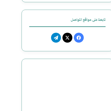
ل
أ
تابعنا على مواقع التواصل
م
ر
ف
ت
ي
ي
X
ي
ك
س
ل
ي
ب
ق
و
ر
ك
ا
م