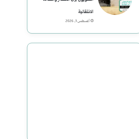
ي
ة
الانتقالية
أغسطس 3, 2026
ف
ي
ا
ل
ت
ا
ر
ي
خ
ا