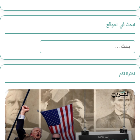
ابحث في الموقع
ا
ل
ب
اخترنا لكم
ح
ر
ث
و
ع
ا
ن
ي
:
فبراير 19, 2025