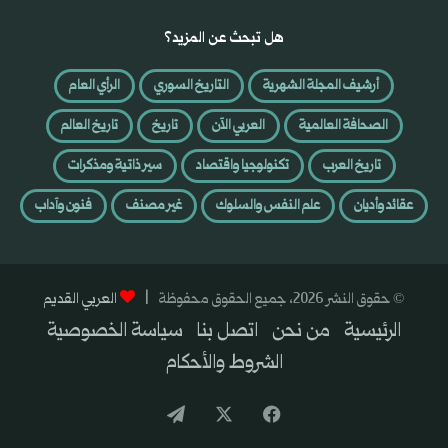
هل تبحث عن المزيد؟
أرشيف المجلة الشهرية
التاريخ السوري
الرأي العام
الصحافة العالمية
العربي الآن
تاريخ
تاريخ العالم
تاريخ العرب
تكنولوجيا واقتصاد
سير ذاتية ومذكرات
عقائد وأديان
علم النفس والسلوك
غير مصنف
فنون وآداب
© حقوق النشر 2026، جميع الحقوق محفوظة |
العربي القديم
الرئيسية
من نحن
اتصل بنا
سياسة الخصوصية
الشروط والأحكام
فيسبوك
‫X
تيلقرام