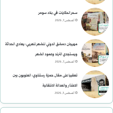
و
س
سحر الحكايات في بلاد سومر
ى
أغسطس 7, 2026
ر
ح
مهرجان دمشق الدولي للشعر للعربي: يعادي الحداثة
و
ويستجدي الترند وعمود الشعر
م
أغسطس 7, 2026
ع
تعقيبا على مقال حمزة رستناوي: العلويون بين
ب
الاعتذار والعدالة الانتقالية
ا
أغسطس 3, 2026
س
: