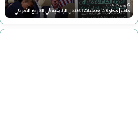
رواية (الصاعدون إلى الن
ة
 الاغتيال الرئاسية في التاريخ الأمريكي
مصنوع وضحاياه أبرياء
(
ا
ل
ص
ا
ع
د
و
ن
إ