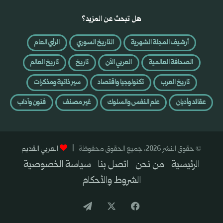
هل تبحث عن المزيد؟
أرشيف المجلة الشهرية
التاريخ السوري
الرأي العام
الصحافة العالمية
العربي الآن
تاريخ
تاريخ العالم
تاريخ العرب
تكنولوجيا واقتصاد
سير ذاتية ومذكرات
عقائد وأديان
علم النفس والسلوك
غير مصنف
فنون وآداب
© حقوق النشر 2026، جميع الحقوق محفوظة |
العربي القديم
الرئيسية
من نحن
اتصل بنا
سياسة الخصوصية
الشروط والأحكام
فيسبوك
‫X
تيلقرام