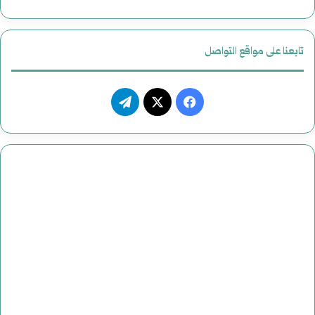
تابعنا على مواقع التواصل
ف
ت
ي
X
ي
س
ل
ب
ق
و
ر
ك
ا
م