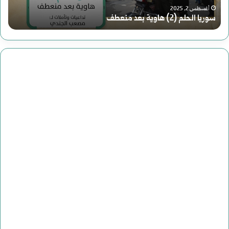
ل
أغسطس 2, 2025
دعوة لقراءة جديدة للتاريخ
ق
ر
ا
ء
ة
ج
د
ي
د
ة