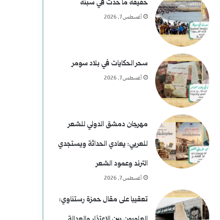
غ
م
حقيقة ما حدث في سبتة
أغسطس 7, 2026
ت
ن
ي
ع
ا
ط
سحر الحكايات في بلاد سومر
أغسطس 7, 2026
ل
ف
ا
ل
مهرجان دمشق الدولي للشعر
ر
للعربي: يعادي الحداثة ويستجدي
ئ
الترند وعمود الشعر
ا
أغسطس 7, 2026
س
تعقيبا على مقال حمزة رستناوي:
العلويون بين الاعتذار والعدالة