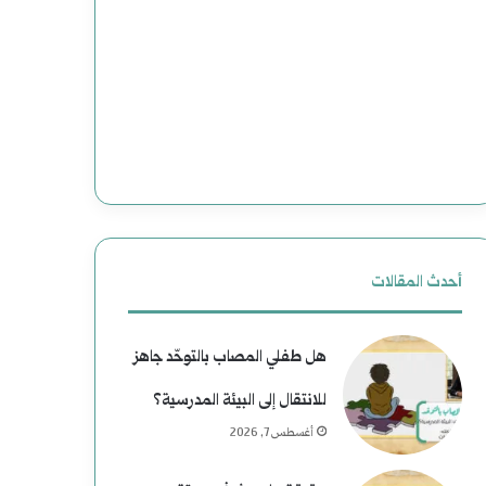
ت
(
و
2
ع
)
م
ه
ل
ا
ي
و
ا
ي
أحدث المقالات
ت
ة
هل طفلي المصاب بالتوحّد جاهز
ا
ب
للانتقال إلى البيئة المدرسية؟
ل
ع
أغسطس 7, 2026
ا
د