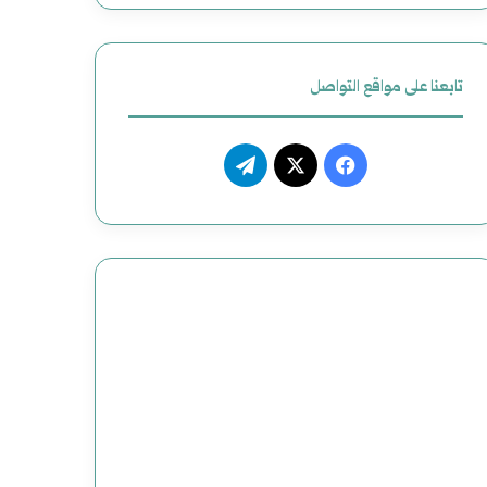
ل
أ
تابعنا على مواقع التواصل
م
ر
ف
ت
ي
ي
X
ي
ك
س
ل
ي
ب
ق
و
ر
ك
ا
م