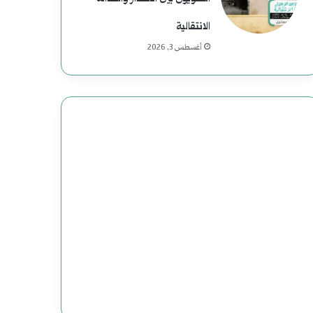
ي
ة
الانتقالية
أغسطس 3, 2026
ف
ي
ا
ل
ت
ا
ر
ي
خ
ا