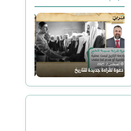
ث
م
س
ع
ل
و
ن
ف
ر
:
|
ي
يوليو 25, 2024
ملف | محاولات وعمليات الاغتيال الرئاسية
م
ا
أغسطس 2, 2025
في التاريخ الأمريكي
سوريا الحلم (2) هاوية بعد منعطف
ح
ا
ا
ل
و
ح
ل
ل
ا
م