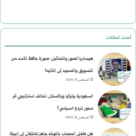
ة
ت
ب
ا
ع
ل
أحدث المقالات
د
ا
م
غ
هيستريا الصور والتماثيل: صورة حافظ الأسد من
ن
ت
التسويق والتمجيد إلى التأليه!
أغسطس 8, 2026
ع
ي
ط
ا
السعودية وتركيا وباكستان: تحالف استراتيجي أم
ف
ل
محور للردع السياسي؟
ا
أغسطس 8, 2026
ل
هل طفلي المصاب بالتوحّد جاهز للانتقال إلى البيئة