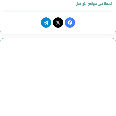
ي
تابعنا على مواقع التواصل
ف
ت
ي
X
ي
س
ل
ب
ق
و
ر
ك
ا
م