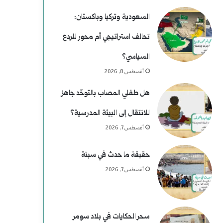
غ
خ
السعودية وتركيا وباكستان:
ت
تحالف استراتيجي أم محور للردع
ي
السياسي؟
ا
أغسطس 8, 2026
ل
هل طفلي المصاب بالتوحّد جاهز
ا
للانتقال إلى البيئة المدرسية؟
ل
أغسطس 7, 2026
ر
حقيقة ما حدث في سبتة
ئ
أغسطس 7, 2026
ا
س
سحر الحكايات في بلاد سومر