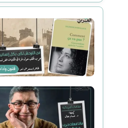
فنون وآدا