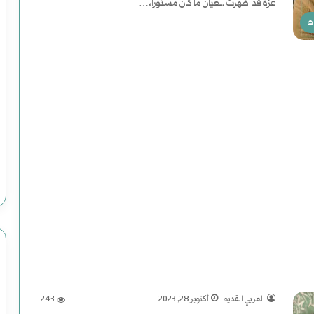
غزة قد أظهرت للعيان ما كان مستوراً،…
م
أكمل القراءة »
ر
و
ا
ي
فبراير 19, 2025
رواية (الصاعدون إلى النعيم) لموسى
ة
عباس: داعش تنظيم مصنوع وضحاياه 
(
ا
ل
ص
ا
العربي القديم
أكتوبر 28, 2023
243