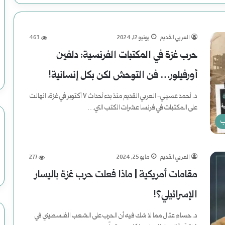
العربي القديم
يونيو 12, 2024
463
حرب غزة في المكتبات الفرنسية: دلفين
أورفيلور… فن التوحش لكن بكل إنسانية!
د. أحمد عسيلي- العربي القديم منذ بدء أحداث ٧ أكتوبر في غزة، انهالت
على المكتبات في فرنسا عشرات الكتب التي…
ب
أكمل القراءة »
العربي القديم
مايو 25, 2024
277
مقامات أمريكية | ماذا فعلت حرب غزة باليسار
الإسرائيلي؟!
د. حسام عتال مما لا شك فيه أن الحرب على الشعب الفلسطيني في