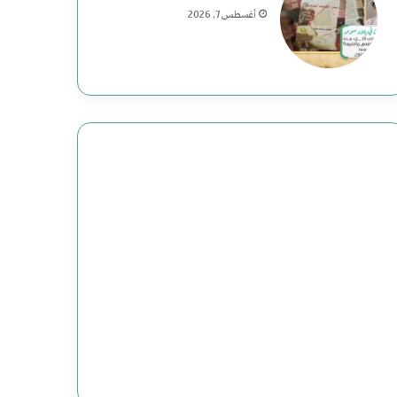
ي
أغسطس 7, 2026
ة
ف
ي
ا
ل
ت
ا
ر
ي
خ
ا