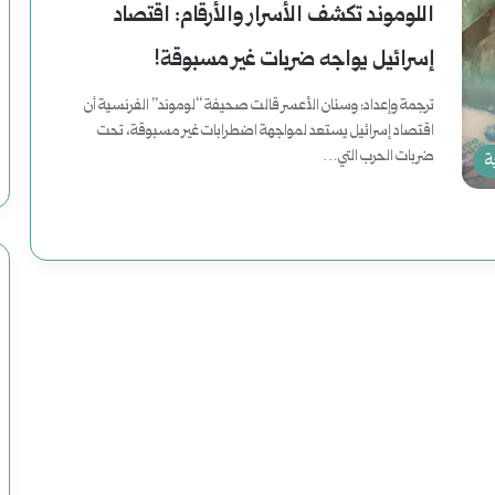
اللوموند تكشف الأسرار والأرقام: اقتصاد
ع
إسرائيل يواجه ضربات غير مسبوقة!
د
و
ترجمة وإعداد: وسنان الأعسر قالت صحيفة “لوموند” الفرنسية أن
اقتصاد إسرائيل يستعد لمواجهة اضطرابات غير مسبوقة، تحت
ن
ضربات الحرب التي…
ة
إ
أكمل القراءة »
ل
ى
ا
ل
ن
ع