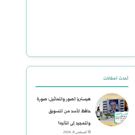
ت
ج
و
د
ع
ي
م
د
ل
ة
ي
ل
ا
ل
أحدث المقالات
ت
ت
هيستريا الصور والتماثيل: صورة
ا
ا
حافظ الأسد من التسويق
ل
ر
والتمجيد إلى التأليه!
ا
ي
أغسطس 8, 2026