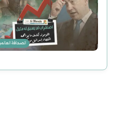
ج
(
د
2
ي
)
د
ه
الصحافة العالمي
ة
ا
ل
و
ل
ي
ت
ة
ا
ب
ر
ع
ي
د