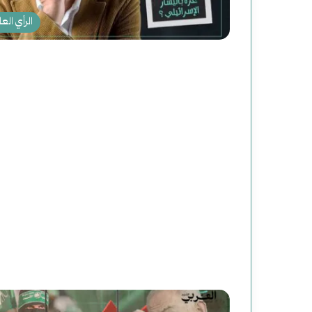
الرأي العا
د
س
ع
و
و
ر
ة
ي
ل
ا
أغسطس 2, 2025
أغسطس 2, 2025
دعوة لقراءة جديدة للتاريخ
سوريا الحلم (2) هاوية بعد منعطف
ق
ا
ر
ل
ا
ح
ء
ل
ة
م