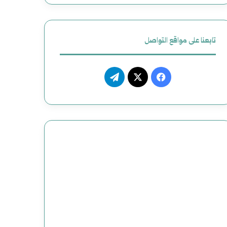
ل
أ
تابعنا على مواقع التواصل
م
ر
ف
ت
ي
ي
X
ي
ك
س
ل
ي
ب
ق
و
ر
ك
ا
م