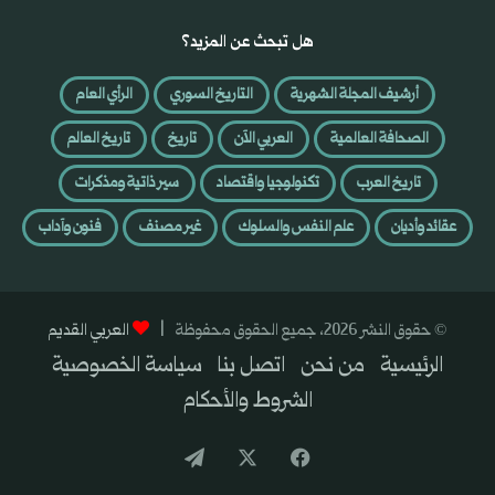
هل تبحث عن المزيد؟
أرشيف المجلة الشهرية
التاريخ السوري
الرأي العام
الصحافة العالمية
العربي الآن
تاريخ
تاريخ العالم
تاريخ العرب
تكنولوجيا واقتصاد
سير ذاتية ومذكرات
عقائد وأديان
علم النفس والسلوك
غير مصنف
فنون وآداب
© حقوق النشر 2026، جميع الحقوق محفوظة |
العربي القديم
الرئيسية
من نحن
اتصل بنا
سياسة الخصوصية
الشروط والأحكام
فيسبوك
‫X
تيلقرام