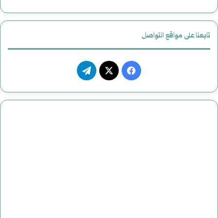
تابعنا على مواقع التواصل
ف
ت
ي
X
ي
س
ل
ب
ق
و
ر
ك
ا
م