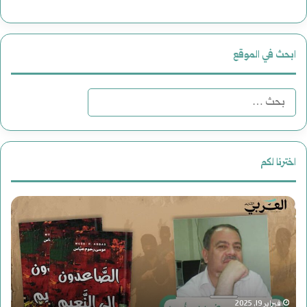
ابحث في الموقع
ا
ل
ب
اخترنا لكم
ح
د
ث
ع
ع
و
ن
ة
: