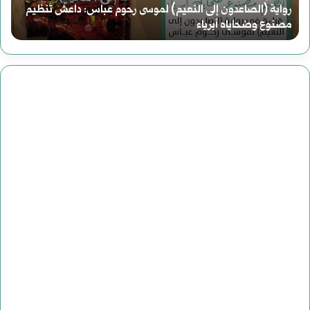
م عباس: داعش تنظيم
ل
أغسطس 2, 2025
دعوة لقراءة جديدة للتاريخ
ق
ر
ا
ء
ة
ج
د
ي
د
ة