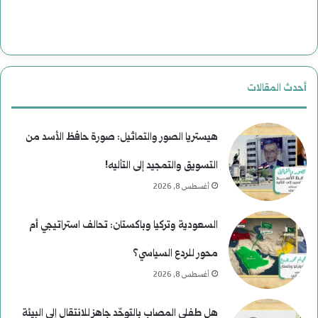
ت
ا
ر
أحدث المقالات
ي
خ
هيستريا الصور والتماثيل: صورة حافظ الأسد من
التسويق والتمجيد إلى التأليه!
أغسطس 8, 2026
السعودية وتركيا وباكستان: تحالف استراتيجي أم
محور للردع السياسي؟
أغسطس 8, 2026
هل طفلي المصاب بالتوحّد جاهز للانتقال إلى البيئة