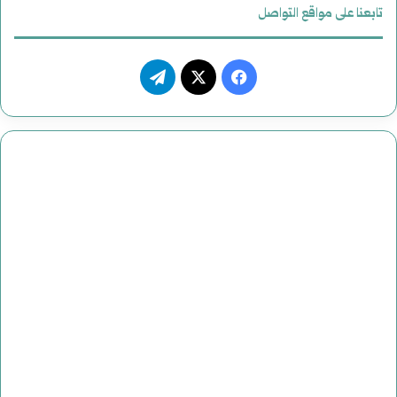
تابعنا على مواقع التواصل
ف
ت
ي
X
ي
س
ل
ب
ق
و
ر
ك
ا
م