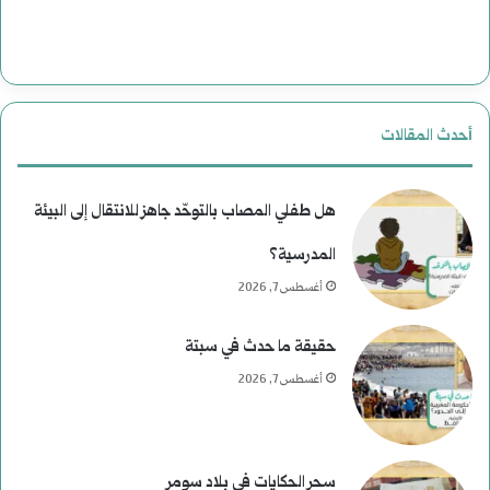
ت
ت
ا
ا
ل
ر
أحدث المقالات
ا
ي
غ
خ
هل طفلي المصاب بالتوحّد جاهز للانتقال إلى البيئة
ت
المدرسية؟
أغسطس 7, 2026
ي
ا
حقيقة ما حدث في سبتة
ل
أغسطس 7, 2026
ا
ل
سحر الحكايات في بلاد سومر