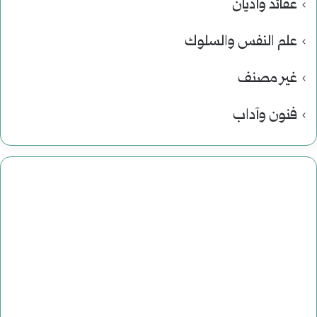
عقائد وأديان
علم النفس والسلوك
غير مصنف
فنون وآداب