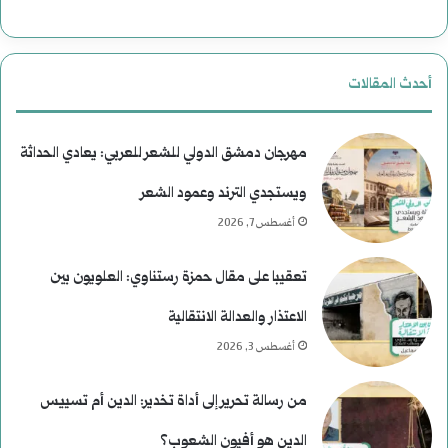
ل
ا
ن
ل
أحدث المقالات
ع
ا
ي
غ
مهرجان دمشق الدولي للشعر للعربي: يعادي الحداثة
م
ت
ويستجدي الترند وعمود الشعر
أغسطس 7, 2026
)
ي
ل
ا
تعقيبا على مقال حمزة رستناوي: العلويون بين
م
ل
الاعتذار والعدالة الانتقالية
و
ا
أغسطس 3, 2026
س
ل
من رسالة تحرير إلى أداة تخدير: الدين أم تسييس
ى
ر
الدين هو أفيون الشعوب؟