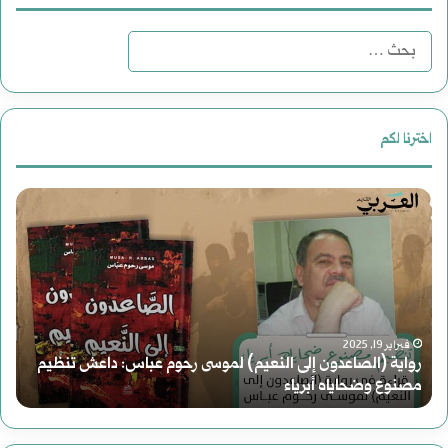
ا
ل
ب
اخترنا لكم
ح
ر
م
ث
و
ل
ع
ا
ف
ن
ي
|
:
فبراير 19, 2025
رواية (الصاعدون إلى النعيم) لموسى رحوم عباس: داعش تنظيم
ة
م
مصنوع وضحاياه أبرياء
م
(
ح
ا
ا