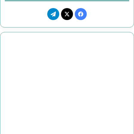
ع
و
ف
ت
ض
ي
X
ي
ح
س
ل
ا
ب
ق
ي
و
ر
ا
ك
ا
ه
م
أ
ب
ر
ي