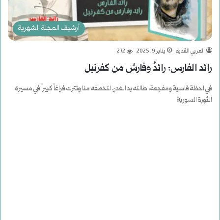
أرشيف المجلة الشهرية
العربي القديم
يناير 9, 2025
272
رائد الفارس: رائدٌ وفارسٌ من كفرنبل
في لحظة قاسية ومفجعة، طالته يد الغدر، لتخطفه منا وتترك فراغاً كبيراً في مسيرة
الثورة السورية
أكمل القراءة »