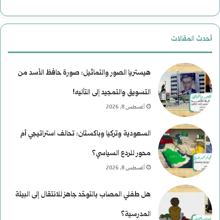
ب
ل
ع
ن
أحدث المقالات
د
ع
م
ي
هيستريا الصور والتماثيل: صورة حافظ الأسد من
ن
م
التسويق والتمجيد إلى التأليه!
أغسطس 8, 2026
ع
)
ط
ل
السعودية وتركيا وباكستان: تحالف استراتيجي أم
ف
م
محور للردع السياسي؟
و
أغسطس 8, 2026
س
هل طفلي المصاب بالتوحّد جاهز للانتقال إلى البيئة
ى
المدرسية؟