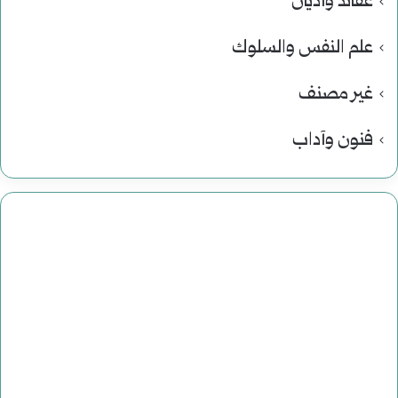
عقائد وأديان
علم النفس والسلوك
غير مصنف
فنون وآداب