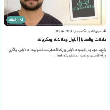
الرأي العام
العربي القديم
سبتمبر 1, 2024
204
دلالات وقضايا | أيلول ودلالاته وذكرياته
يكتبها: مهنا بلال الرشيد عاد أيلول بورقه الأصفر تحت الشَّبابيك! عاد أيلول، وذكَّرني-
ورقُه الأصفر، أو ذهبُه المشغول كما تقول…
أكمل القراءة »