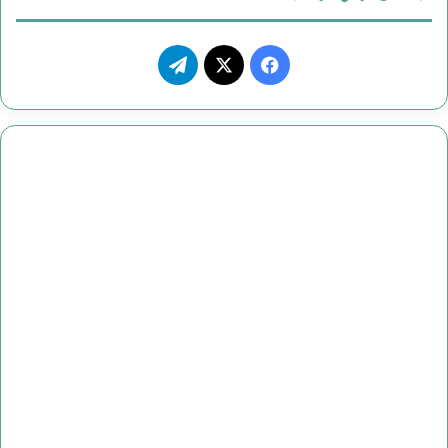
ع
و
ف
ت
ض
ي
X
ي
ح
س
ل
ا
ب
ق
ي
و
ر
ا
ك
ا
ه
م
أ
ب
ر