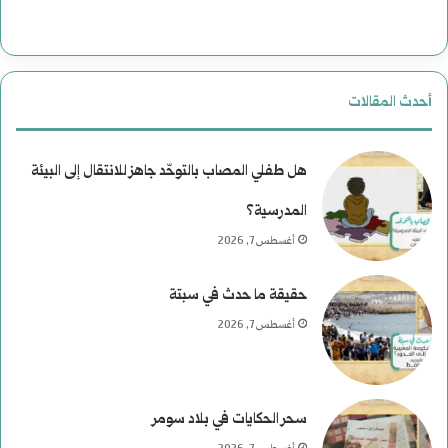
ا
ت
ل
ا
ن
ل
أحدث المقالات
ع
ا
ي
غ
هل طفلي المصاب بالتوحّد جاهز للانتقال إلى البيئة
م
ت
المدرسية؟
أغسطس 7, 2026
)
ي
ل
ا
حقيقة ما حدث في سبتة
م
ل
أغسطس 7, 2026
و
ا
س
ل
سحر الحكايات في بلاد سومر