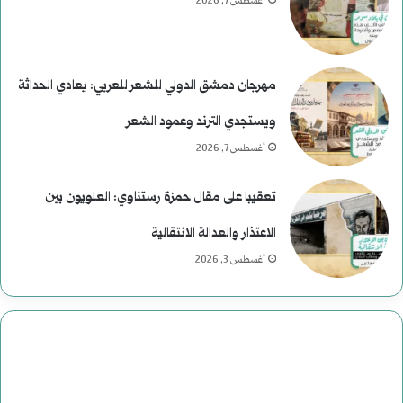
ى
ر
أغسطس 7, 2026
ر
ئ
ح
ا
مهرجان دمشق الدولي للشعر للعربي: يعادي الحداثة
و
س
ويستجدي الترند وعمود الشعر
م
ي
أغسطس 7, 2026
ع
ة
تعقيبا على مقال حمزة رستناوي: العلويون بين
ب
ف
الاعتذار والعدالة الانتقالية
ا
ي
أغسطس 3, 2026
س
ا
:
ل
د
ت
ا
ا