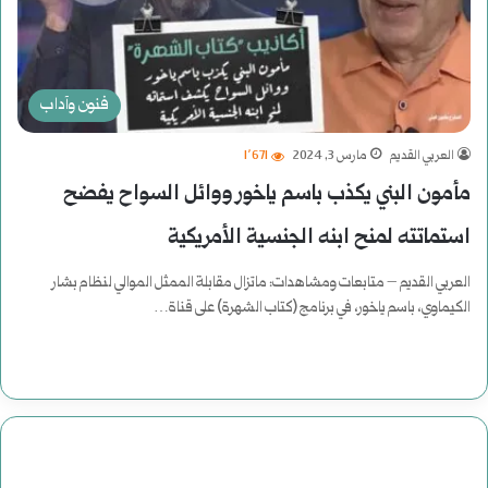
فنون وآداب
العربي القديم
مارس 3, 2024
1٬671
مأمون البني يكذب باسم ياخور ووائل السواح يفضح
استماتته لمنح ابنه الجنسية الأمريكية
العربي القديم – متابعات ومشاهدات: ماتزال مقابلة الممثل الموالي لنظام بشار
الكيماوي، باسم ياخور، في برنامج (كتاب الشهرة) على قناة…
أكمل القراءة »