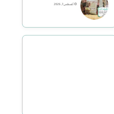
م
أغسطس 7, 2026
ع
ب
ا
س
:
د
ا
ع
ش
ت
ن