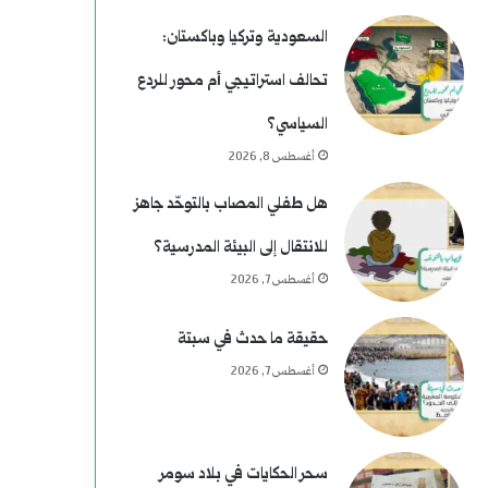
ي
خ
السعودية وتركيا وباكستان:
م
تحالف استراتيجي أم محور للردع
)
السياسي؟
ل
أغسطس 8, 2026
م
هل طفلي المصاب بالتوحّد جاهز
و
للانتقال إلى البيئة المدرسية؟
س
أغسطس 7, 2026
ى
حقيقة ما حدث في سبتة
ر
أغسطس 7, 2026
ح
و
سحر الحكايات في بلاد سومر