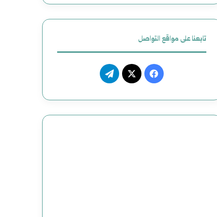
ظ
ي
تابعنا على مواقع التواصل
م
م
ف
ت
ص
ي
X
ي
ن
س
ل
و
ب
ق
ع
و
ر
و
ك
ا
ض
م
ح