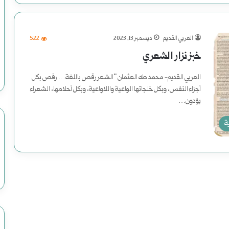
العربي القديم
ديسمبر 13, 2023
522
خبز نزار الشعري
العربي القديم- محمد طه العثمان “الشعر رقص باللغة… رقص بكل
أجزاء النفس، وبكل خلجاتها الواعية واللاواعية، وبكل أحلامها، الشعراء
يؤدون…
أكمل القراءة »
ة