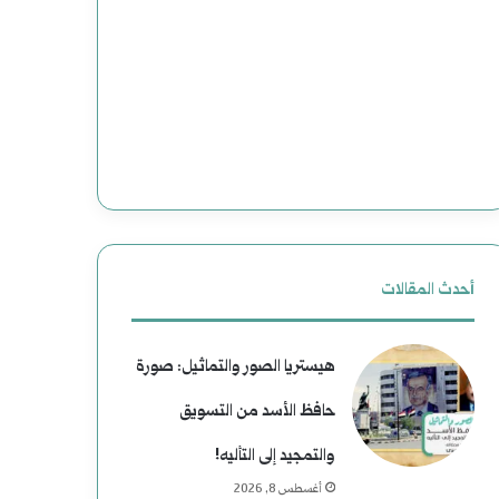
ع
ج
د
د
و
ي
ن
د
إ
ة
ل
ل
ى
ل
أحدث المقالات
ا
ت
هيستريا الصور والتماثيل: صورة
ل
ا
حافظ الأسد من التسويق
ن
ر
والتمجيد إلى التأليه!
ع
ي
أغسطس 8, 2026