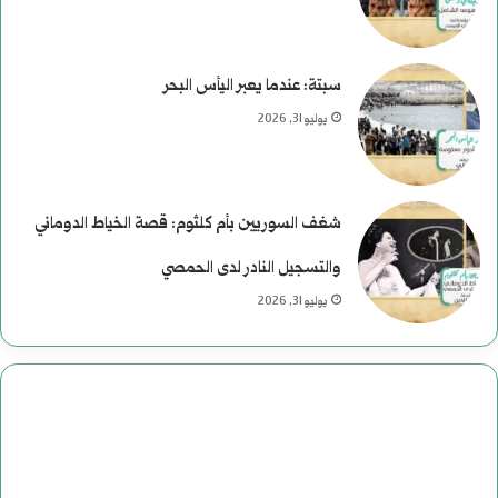
ر
ح
سبتة: عندما يعبر اليأس البحر
و
يوليو 31, 2026
م
ع
شغف السوريين بأم كلثوم: قصة الخياط الدوماني
ب
والتسجيل النادر لدى الحمصي
ا
يوليو 31, 2026
س
:
د
ا