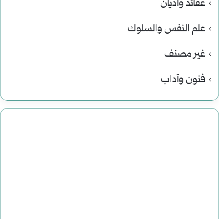
عقائد وأديان
علم النفس والسلوك
غير مصنف
فنون وآداب