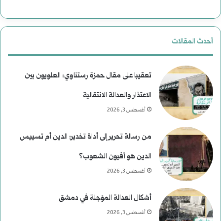
ب
ل
ع
ن
أحدث المقالات
د
ع
م
ي
تعقيبا على مقال حمزة رستناوي: العلويون بين
ن
م
الاعتذار والعدالة الانتقالية
أغسطس 3, 2026
ع
)
ط
ل
من رسالة تحرير إلى أداة تخدير: الدين أم تسييس
ف
م
الدين هو أفيون الشعوب؟
و
أغسطس 3, 2026
س
أشكال العدالة المؤجلة في دمشق
ى
أغسطس 3, 2026