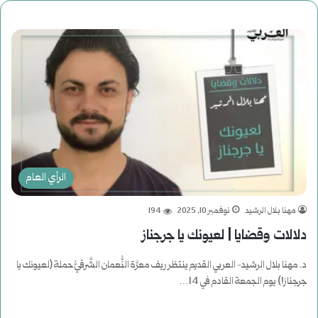
الرأي العام
مهنا بلال الرشيد
نوفمبر 10, 2025
194
دلالات وقضايا | لعيونك يا جرجناز
د. مهنا بلال الرشيد- العربي القديم ينتظر ريف معرَّة النُّعمان الشَّرقيُّ حملة (لعيونك يا
جرجناز!) يوم الجمعة القادم في 14…
أكمل القراءة »