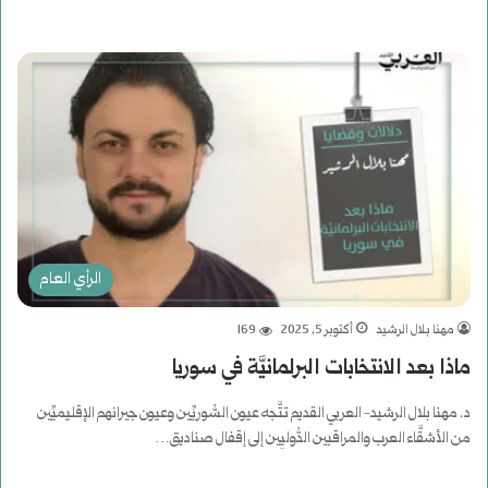
الرأي العام
مهنا بلال الرشيد
أكتوبر 5, 2025
169
ماذا بعد الانتخابات البرلمانيَّة في سوريا
د. مهنا بلال الرشيد- العربي القديم تتَّجه عيون السُّوريِّين وعيون جيرانهم الإقليميِّين
من الأشقَّاء العرب والمراقبين الدُّوليِين إلى إقفال صناديق…
أكمل القراءة »