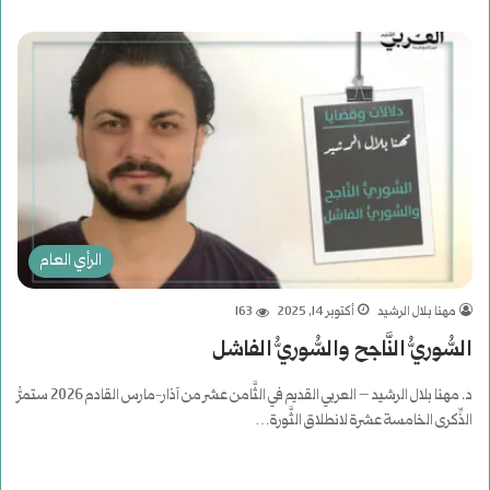
الرأي العام
مهنا بلال الرشيد
أكتوبر 14, 2025
163
السُّوريُّ النَّاجح والسُّوريُّ الفاشل
د. مهنا بلال الرشيد – العربي القديم في الثَّامن عشر من آذار-مارس القادم 2026 ستمرُّ
الذِّكرى الخامسة عشرة لانطلاق الثَّورة…
أكمل القراءة »