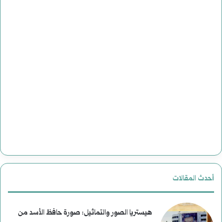
و
د
ع
ي
م
د
ل
ة
ي
ل
ا
ل
ت
ت
ا
ا
ل
ر
أحدث المقالات
ا
ي
غ
خ
هيستريا الصور والتماثيل: صورة حافظ الأسد من