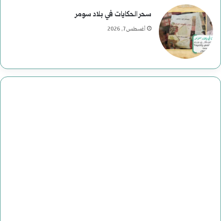
ة
سحر الحكايات في بلاد سومر
ف
أغسطس 7, 2026
ي
ا
ل
ت
ا
ر
ي
خ
ا