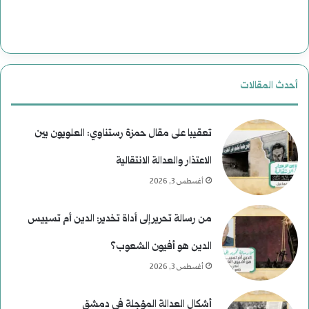
ة
ت
ب
ا
ع
ل
أحدث المقالات
د
ا
م
غ
تعقيبا على مقال حمزة رستناوي: العلويون بين
ن
ت
الاعتذار والعدالة الانتقالية
أغسطس 3, 2026
ع
ي
ط
ا
من رسالة تحرير إلى أداة تخدير: الدين أم تسييس
ف
ل
الدين هو أفيون الشعوب؟
ا
أغسطس 3, 2026
ل
أشكال العدالة المؤجلة في دمشق