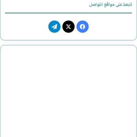
ي
تابعنا على مواقع التواصل
ف
ت
ي
X
ي
س
ل
ب
ق
و
ر
ك
ا
م