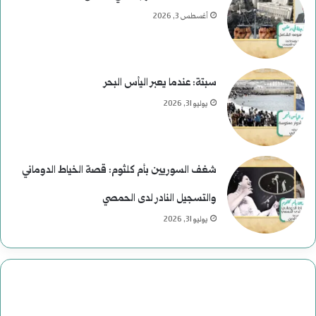
ر
أغسطس 3, 2026
ئ
ا
سبتة: عندما يعبر اليأس البحر
س
يوليو 31, 2026
ي
ة
شغف السوريين بأم كلثوم: قصة الخياط الدوماني
ف
والتسجيل النادر لدى الحمصي
ي
يوليو 31, 2026
ا
ل
ت