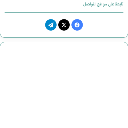
ي
تابعنا على مواقع التواصل
ف
ت
ي
X
ي
س
ل
ب
ق
و
ر
ك
ا
م