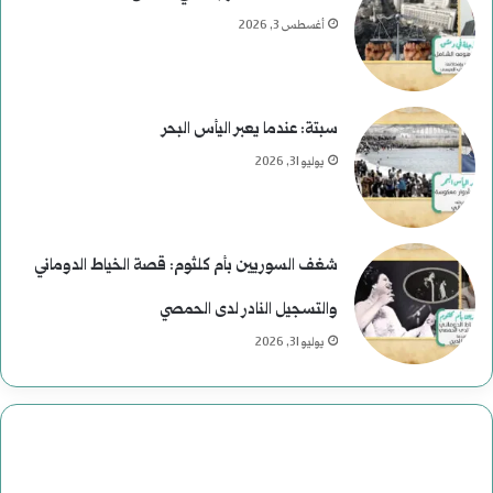
ر
أغسطس 3, 2026
ئ
ا
سبتة: عندما يعبر اليأس البحر
س
يوليو 31, 2026
ي
ة
شغف السوريين بأم كلثوم: قصة الخياط الدوماني
ف
والتسجيل النادر لدى الحمصي
ي
يوليو 31, 2026
ا
ل
ت