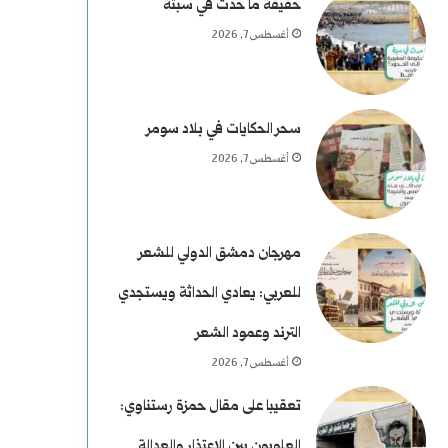
م
ي
حقيقة ما حدث في سبتة
أغسطس 7, 2026
ن
م
ع
)
ط
ل
سحر الحكايات في بلاد سومر
أغسطس 7, 2026
ف
م
و
س
مهرجان دمشق الدولي للشعر
ى
للعربي: يعادي الحداثة ويستجدي
ر
الترند وعمود الشعر
ح
أغسطس 7, 2026
و
تعقيبا على مقال حمزة رستناوي:
العلويون بين الاعتذار والعدالة