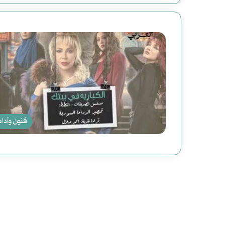
فنون وآدا