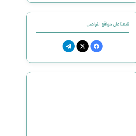
ظ
ي
تابعنا على مواقع التواصل
م
م
ف
ت
ص
ي
X
ي
ن
س
ل
و
ب
ق
ع
و
ر
و
ك
ا
ض
م
ح