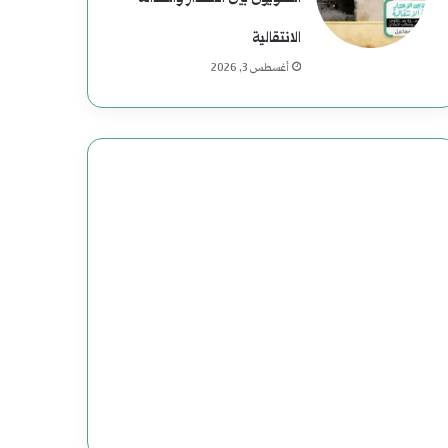
م
ع
الانتقالية
أغسطس 3, 2026
ب
ا
س
:
د
ا
ع
ش
ت
ن