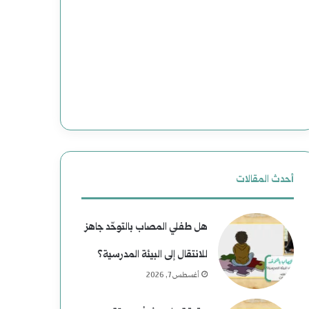
(
ع
2
د
)
و
ه
ن
ا
إ
و
ل
ي
ى
أحدث المقالات
ة
ا
هل طفلي المصاب بالتوحّد جاهز
ب
ل
للانتقال إلى البيئة المدرسية؟
ع
ن
أغسطس 7, 2026
د
ع