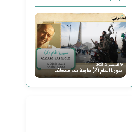
ث
س
ر
ع
و
و
ن
ر
ا
:
ي
ي
فبراير 19, 2025
رواية (الصاعدون 
ا
ة
أغسطس 2, 2025
سوريا الحلم (2) هاوية بعد منعطف
عباس: داعش تنظي
ا
(
ل
ا
ح
ل
ل
ص
م
ا