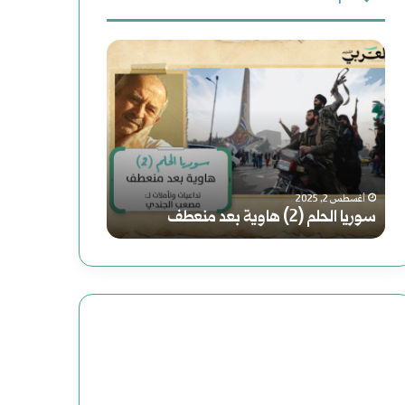
ث
س
ر
ع
و
و
ن
ر
ا
:
ي
ي
فبراير 19, 2025
رواية (الصاعدون 
ا
ة
أغسطس 2, 2025
سوريا الحلم (2) هاوية بعد منعطف
عباس: داعش تنظي
ا
(
ل
ا
ح
ل
ل
ص
م
ا