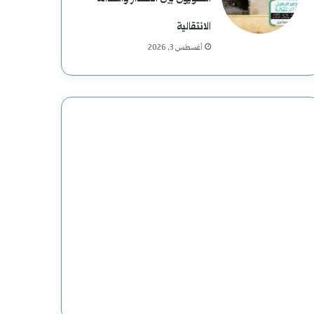
م
ع
الانتقالية
أغسطس 3, 2026
ب
ا
س
:
د
ا
ع
ش
ت
ن