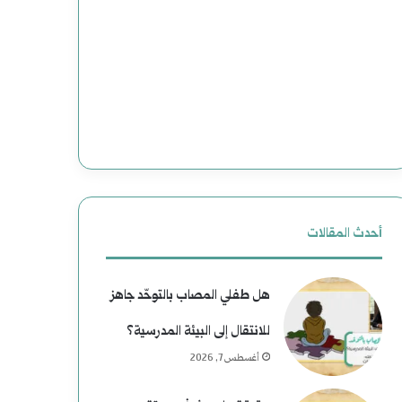
(
ع
2
د
)
و
ه
ن
ا
إ
و
ل
ي
ى
أحدث المقالات
ة
ا
هل طفلي المصاب بالتوحّد جاهز
ب
ل
للانتقال إلى البيئة المدرسية؟
ع
ن
أغسطس 7, 2026
د
ع