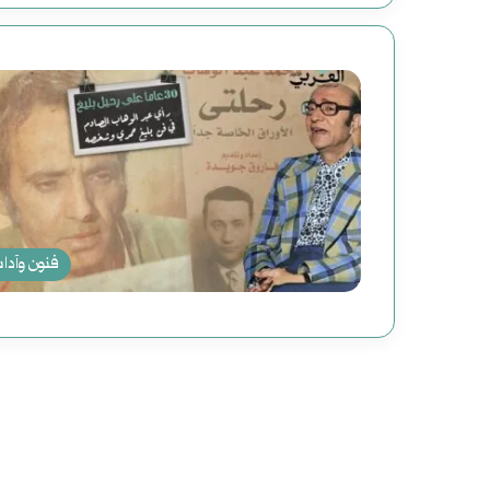
فنون وآدا