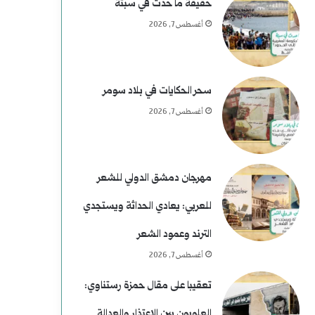
م
ي
حقيقة ما حدث في سبتة
أغسطس 7, 2026
ن
م
ع
)
ط
ل
سحر الحكايات في بلاد سومر
أغسطس 7, 2026
ف
م
و
س
مهرجان دمشق الدولي للشعر
ى
للعربي: يعادي الحداثة ويستجدي
ر
الترند وعمود الشعر
ح
أغسطس 7, 2026
و
تعقيبا على مقال حمزة رستناوي:
العلويون بين الاعتذار والعدالة