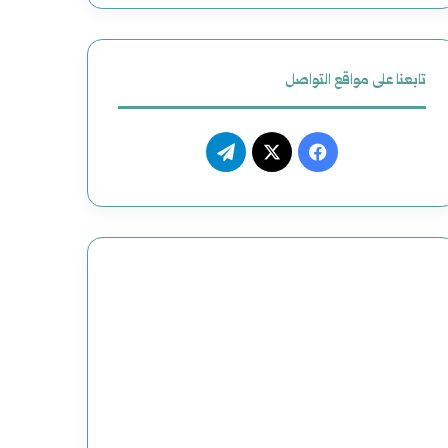
ظ
ي
تابعنا على مواقع التواصل
م
م
ف
ت
ص
ي
X
ي
ن
س
ل
و
ب
ق
ع
و
ر
و
ك
ا
ض
م
ح