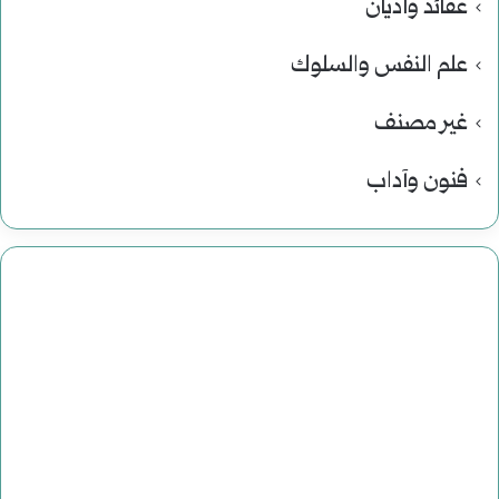
عقائد وأديان
علم النفس والسلوك
غير مصنف
فنون وآداب