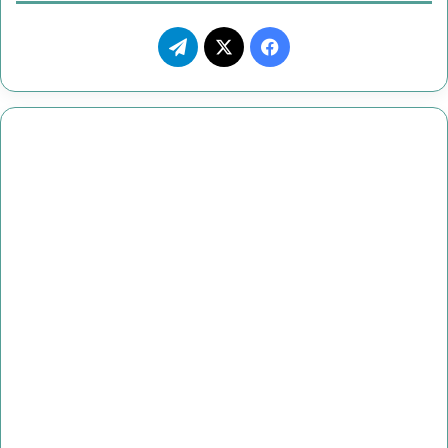
ف
ت
ي
X
ي
س
ل
ب
ق
و
ر
ك
ا
م