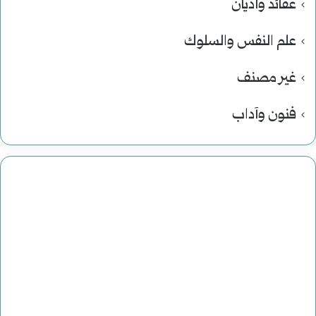
عقائد وأديان
علم النفس والسلوك
غير مصنف
فنون وآداب