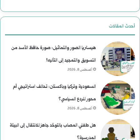
ا
ل
ل
ن
أحدث المقالات
ا
ع
غ
ي
هيستريا الصور والتماثيل: صورة حافظ الأسد من
ت
م
التسويق والتمجيد إلى التأليه!
أغسطس 8, 2026
ي
)
ا
ل
السعودية وتركيا وباكستان: تحالف استراتيجي أم
ل
م
محور للردع السياسي؟
ا
و
أغسطس 8, 2026
ل
س
هل طفلي المصاب بالتوحّد جاهز للانتقال إلى البيئة
ر
ى
المدرسية؟