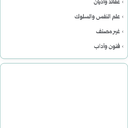
عقائد وأديان
علم النفس والسلوك
غير مصنف
فنون وآداب