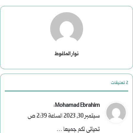
نوار الماغوط
‫2 تعليقات
ي
:
Mohamad Ebrahim
ق
سبتمبر 30, 2023 الساعة 2:39 ص
و
تحياتي لكم جميعا …