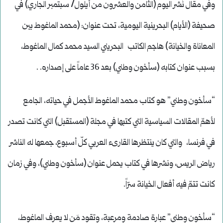
وفي مقال نُشر اليوم (الثامن والعشرون من أيلول/ سبتمبر الجاري) في
صحيفة (الأيام) البحرينية اليومية، تحت عنوان: (محمد الماغوط بين
المعاناة والخيانة) هاجم الكاتب البحريني السيد محمد كمال الماغوط،
بسبب عنوان كتابه (سأخون وطني) بعد 36 عاماً على إصداره. .
“سأخون وطني” هو كتاب محمد الماغوط الأجمل في حياته، الجامع
لأهمّ المقالات السياسية التي كتبها في مجلة (المستقبل) التي كانت تصدر
في فرنسا، والتي كان ينتظرها القارىء العربي كلّ أسبوع، جمعها له الناشر
رياض الريس، ونشرها في كتاب يحمل عنوان (سأخون وطني)، وفي زمان
كانت تتمّ فيه أفعال الخيانة سرّاً.
“سأخون وطني” عبارة صادمة ومرعبة، وتقود مَن لا يعرف الماغوط،