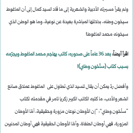
ولم يقرأ مسيرته الأدبية والشعرية إلى ما قاد السيد كمال إلى أن الماغوط
سيخون وطنه، بدلالتها المباشرة بعيدة عن نوعية، وما هو الوطن الذي
سيخونه محمد الماغوط!
اقرأ أيضاً:
بعد 36 عاماً على صدوره: كاتب يهاجم محمد الماغوط ويجرّمه
بسبب كتاب (سأخون وطني)!
وأفضل ردّ يمكن أن يقال للسيد الذي تطاول على الماغوط عملاق صانع
الشعر والأدب، ما كتبه الكاتب الكبير زكريا تامر في مقدمته لكتاب
“سأخون وطني”: “إن الأوطان نوعان مزورة وحقيقية، أمّا الأوطان
المزورة، فهي أوطان الطغاة، وأمّا الأوطان الحقيقية فهي أوطان المدنيين