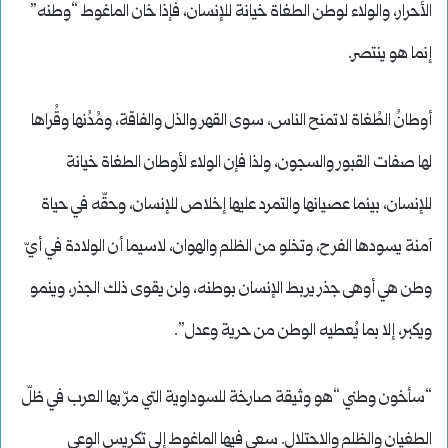
الأحرار، والولاء لوطن الطغاة خيانة للإنسان، فإذا خان الماغوط “وطنه”
إنما هو ينتصر.
أوطانُ الطُغاة لاتمنح الناس، سوى القهر والذل والفاقة، ومُدُنها وقُراها
لها صفات القبور والسجون، ولذا فإن الولاء لأوطان الطغاة خيانة
للإنسان، بينما عصيانها والتمرد عليها إخلاص للإنسان، وحقّه في حياة
آمنة يسودها الفرح، وتخلو من الظلم والهوان، لاسيما أن الولادة في أيّ
وطن هي أوهى جذر يربط الإنسان بوطنه، ولن يقوى ذلك الجذر، وينمو
ويكبر، إلا بما يُعطيه الوطن من حرية وعدل”.
“سأخون وطني “هو وثيقة صارخة للسوداوية التي مرّ بها العرب في ظلّ
الطغيان والظلم والاحتلال. سعى فيها الماغوط إلى تكريس الوعي