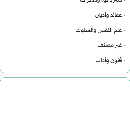
سير ذاتية ومذكرات
عقائد وأديان
علم النفس والسلوك
غير مصنف
فنون وآداب