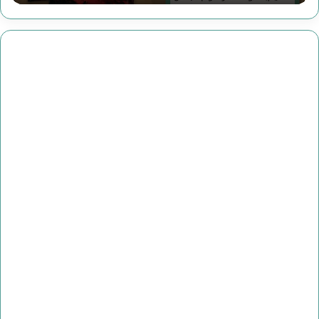
رحوم
عباس:
داعش
تنظيم
مصنوع
وضحاياه
أبرياء