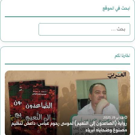
ابحث في الموقع
البحث
عن:
اخترنا لكم
رواية
دع
(الصاعدون
لقر
إلى
جد
النعيم)
للت
فبراير 19, 2025
لموسى
رواية (الصاعدون إلى النعيم) لموسى رحوم عباس: داعش تنظيم
مصنوع وضحاياه أبرياء
د