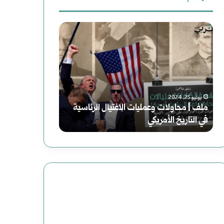
رواية
سوريا
(الصاعدون
الحلم
إلى
(2)
النعيم)
هاوية
فبراير 19, 2025
رواية (الصاعدون إلى النعيم) لموسى رحوم
لموسى
بعد
أغسطس 2, 2025
عباس: داعش تنظيم مصنوع وضحاياه أبرياء
سوريا الحلم (2) هاوية بعد منعطف
رحوم
منعطف
عباس:
داعش
تنظيم
مصنوع