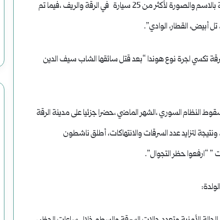
عمليات سطو موثقة بالاسم والصورة لأكثر من 25 سيارة في الرقة والريف ،فيما تم
لرابع من كانون الثاني 2025 م، على سرقة تكسي اجرة نوع هوندا “بعد قتل سائقها الشاب سيف الدين
 سقوط النظام السوري ،الشهر الماضي ،حضرا جزئيا على مدينة الرقة
ونتيجة لتزايد عدد السرقات والانتهاكات، أطلق ناشطون
“ارفعوا حظر التجوال”.
لولدة: