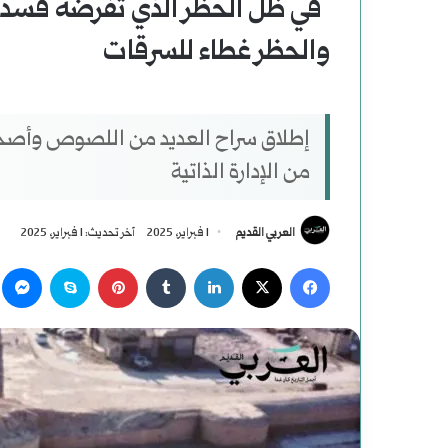
في ظل الحظر الذي تفرضه قسد
والحظر غطاء للسرقات
إطلاق سراح العديد من اللصوص وأصحاب 
من الإدارة الذاتية
العربي القديم
1 فبراير، 2025
آخر تحديث: 1 فبراير، 2025
‫X
فيسبوك
لينكدإن
بينتيريست
سكايب
م