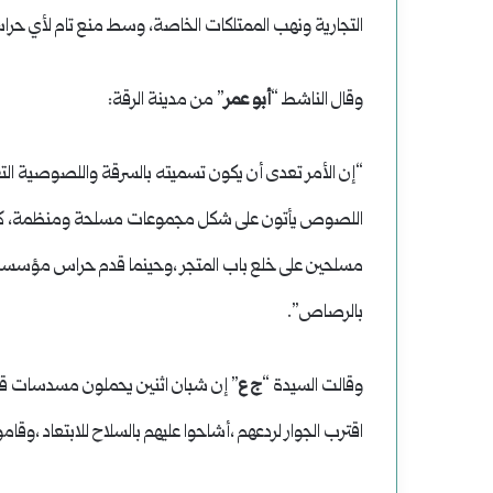
التجارية ونهب الممتلكات الخاصة، وسط منع تام لأي حراس
وقال الناشط “
أبو عمر
” من مدينة الرقة:
“إن الأمر تعدى أن يكون تسميته بالسرقة واللصوصية التق
اللصوص يأتون على شكل مجموعات مسلحة ومنظمة، كما ح
مسلحين على خلع باب المتجر ،وحينما قدم حراس مؤسسة ال
بالرصاص”.
وقالت السيدة “
ج ع
” إن شبان اثنين يحملون مسدسات قامو
اقترب الجوار لردعهم ،أشاحوا عليهم بالسلاح للابتعاد ،وقاموا