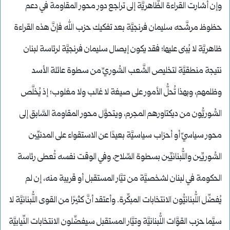
وإن أشارت القراءة الظَّاهريَّة إلى تراجع دور محور المقاومة في دعم
حظوظ مرشَّحه سليمان فرنجيَّة بعد تفكيك حزب الله فإنَّ هذه القراءة
ظاهريَّة لا يُبنى عليها؛ فقد يكون إيصال سليمان فرنجيَّة لرئاسة لبنان
نتيجة منطقيَّة لتخليص الشَّعب السُّوريِّ من سطوة عائلة الأسد
وظلمهم، وبهذا تُحلُّ الأمور على صيغة لا غالب ولا مغلوب؛ إذ يُخلَّص
السُّوريُّون من ديكتاورهم المجرم، ويتحوَّل محور المقاومة السَّابق إلى
محور سياسيِّ أو أحزاب سياسيَّة بعيدًا عن الاستقواء على المدنيِّين
السُّوريِّين واللُّبنانيِّين بسطوة السِّلاح، وفي الوقت نفسه تُعطى رئاسة
الحكومة في لبنان لشخصيَّة من تيَّار المستقبل أو قريبة منه، إن لم
يُفضِّل اللُّبنانيُّون الانتخابات المبكِّرة. وأعتقد أنَّ كثيرًا من القوى اللُّبنانيَّة لا
سيَّما حزب القوَّات اللُّبنانيَّة وتيَّار المستقبل سيفضِّلون الانتخابات النِّيابيَّة