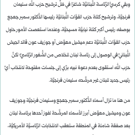
وبقي كرسيُّ الرِّئاسة اللُّبنانيَّة شاغرًا في ظلِّ ترشيح حزب الله سليمان
فرنجيَّة، وترشيح كتلة حزب القوَّات اللُّبنانيَّة رئيسها الدُّكتور سمير جعجع
بوصفه رئيس أكبر كتلة نيابيَّة مسيحيَّة، وعندما استعصت الأمور حاول
حزب القوَّات اللُّبنانيَّة دعم ميشيل معوَّض أو جوزيف عون قائد الجيش
اللُّبنانيِّ في الوصول إلى رئاسة لبنان للخلاص من الشُّغور الرِّئاسيِّ؛ لكنَّ
حزب الله استقوى بعدم دعوة نبيه برِّي إلى جلسات مفتوحة لانتخاب أيِّ
رئيس جديد للبنان غير مرشَّحه سليمان فرنجيَّة.
من هنا ما تزال أسماء الدُّكتور سمير جعجع وسليمان فرنجيَّة وجوزيف
عون وميشيل معوَّض أبرز الأسماء المرشَّحة لفوز أحدها برئاسة لبنان
بعد صفقة شاملة في المنطقة ستعقب الانتخابات الرِّئاسيَّة الأمريكيَّة،