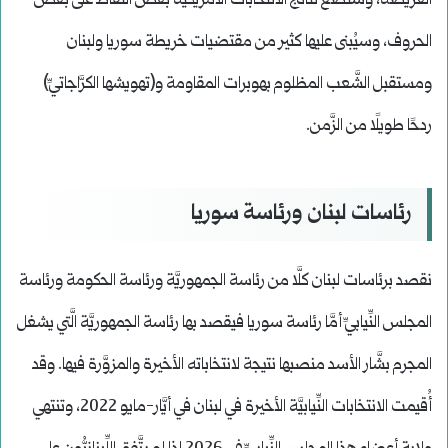
العريضة، وستضع نتائج الانتخابات الأمريكيَّة بعضَ النُّقاط على بعض
الحروف، وسيُبنى عليها كثير من مقتضيات خريطة سوريا ولبنان
ومستقبل الشَّعب المظلوم بهوبرات المقاومة و(تهويشها الكرَّاجاتيِّ)
ردحًا طويلًا من الزَّمن.
رئاسات لبنان ورئاسة سوريا
نقصد برئاسات لبنان كلَّا من رئاسة الجمهوريَّة ورئاسة الحكومة ورئاسة
المجلس النِّيابيِّ أمَّا رئاسة سوريا فيقصد بها رئاسة الجمهوريَّة الَّتي يشغل
المجرم بشَّار الأسد منصبها نتيجة لانتخاباته الأخيرة والمزوَّرة فيها. وقد
أُقيمت الانتخابات النِّيابيَّة الأخيرة في لبنان في أيَّار-مايو 2022، وتنتهي