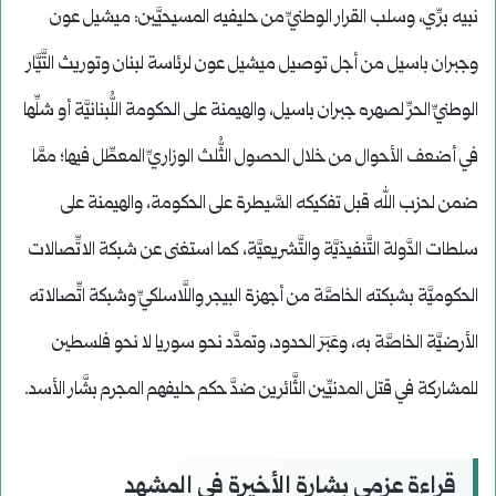
نبيه برِّي، وسلب القرار الوطنيِّ من حليفيه المسيحيَّين: ميشيل عون
وجبران باسيل من أجل توصيل ميشيل عون لرئاسة لبنان وتوريث التَّيَّار
الوطنيِّ الحرِّ لصهره جبران باسيل، والهيمنة على الحكومة اللُّبنانيَّة أو شلِّها
في أضعف الأحوال من خلال الحصول الثُّلث الوزاريِّ المعطِّل فيها؛ ممَّا
ضمن لحزب الله قبل تفكيكه السَّيطرة على الحكومة، والهيمنة على
سلطات الدَّولة التَّنفيذيَّة والتَّشريعيَّة، كما استغنى عن شبكة الاتِّصالات
الحكوميَّة بشبكته الخاصَّة من أجهزة البيجر واللَّاسلكيِّ وشبكة اتِّصالاته
الأرضيَّة الخاصَّة به، وعَبَرَ الحدود، وتمدَّد نحو سوريا لا نحو فلسطين
للمشاركة في قتل المدنيِّين الثَّائرين ضدَّ حكم حليفهم المجرم بشَّار الأسد.
قراءة عزمي بشارة الأخيرة في المشهد