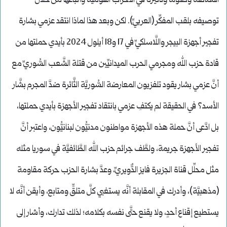
الممانعة وصوله وتأثيره في الأحزاب القوميَّة وأتباعها من خلال
توصيفه بلقب المفكِّر (العربيِّ). لكن وبعد هذا لماذا انتقد عزمي بشارة
تفجير أجهزة البيجر واللَّاسلكيِّ في 17 و18 أيلول 2024 بأيدي حملتها من
قادة حزب الله ومجرمي الحرب الميدانيِّين من قتلة الشَّعب السُّوريِّ مع
أنَّ عزمي بشار يقود تلفزيون المعارضة السُّوريَّة الثَّائرة ضدَّ المجرم بشَّار
الأسد؟ في الحقيقة لم يكتفِ عزمي بانتقاد تفجير الأجهزة بأيدي حملتها،
بل ادَّعى أنَّ حملة هذه الأجهزة مواطنون مدنيُّون لبنانيُّون، واعتبر أنَّ
تفجير الأجهزة جريمة، ولطَّف جرائم حزب الله الطَّائفيَّة في سوريا مثله
مثل محلِّل قناة الجزيرة فايز الدٌّويريِّ، وعدَّ بشارة الحزب حركة مقاومة
(مذهبيَّة)، وأدرك في المقابلة أنَّه يستغبي كلَّ متلقٍّ ومتابع، وأيقن أنَّه لا
يستطيع إقناع أحدٍ، ولا يقنع حتَّى نفسه بكلامه؛ لذلك تدارك، وأشار إلى