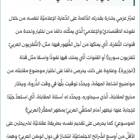
تميَّز عزمي بشارة بقدرته الدَّائمة على الدِّعاية الإعلاميَّة لنفسه من خلال
نفوذه الاقتصاديِّ والإعلاميِّ الَّذي يمكِّنه دائمًا من اختيار واحدة من
قنوات التَّلفزة، الَّتي يملكها من أجل الظُّهور فيها؛ مثل: (التِّلفزيون العربيِّ،
تلفزيون سوريا) أو القنوات الَّتي يملك فيها نفوذًا واسعًا مثل قناة
(الجزيرة)، وعلاوة على ذلك يحرص دائمًا على اختيار موضوع مقابلته من
مواضيع السَّاعة المهمَّة، ويحدِّد توقيت بثِّها في وقت الذُّروة، ويختار
مذيع المقابلة، الَّذي سيحاوره، ويحدِّد له أسئلة المقابلة، الَّتي استعدَّ جيِّدًا
للإجابة عنها؛ ليظهر أمام المتلقِّي العربيِّ بمظهر المفكِّر (العربيِّ)
الموسوعيِّ، كما يحرص على تقديم نفسه بطريقة عقلانيَّة لشريحتين على
الأقلِّ من أوسع الشَّرائح الاجتماعيَّة انتشارًا في دول الوطن العربيِّ؛ وهما: