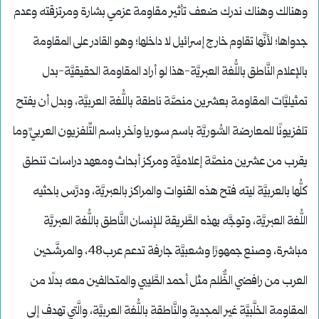
وهنالك وهناك ندرك ضعف تأثير مقاومة عزمي بشارة ومرتزقته وعدم
جدواها؛ لأنَّها تقاوم خارج إسرائيل لا داخلها؛ وهو القادر على المقاومة
بالإعلام النَّاطق باللُّغة العبريَّة-هذا لو أراد المقاومة الحقيقيَّة-بدل
تمثيليَّات المقاومة بعشرين منصَّة ناطقة باللُّغة العربيَّة، وبدل أن يفتح
تلفزيونًا للمعارضة السُّوريَّة باسم سوريا وآخر باسم التِّلفزيون العربيِّ وما
يقرب من عشرين منصَّة إعلاميَّة ومركز أبحاث ومعهد دراسات تنطق
كلُّها بالعربيَّة ليته فتح هذه القنوات والمراكز بالعبريَّة، ودرَّس باحثيه
اللُّغة العبريَّة، وتوجَّه بهذه الطَّريقة للإنسان النَّاطق باللُّغة العبريَّة
مباشرة، وصنع جمهورًا وشعبيَّة جارفة تدعم عرب48، والمرشَّحين
العرب من رافضي الظٌّلم مثل أحمد الطَّيبي والمتحالفين معه بدلًا من
المقاومة الخلَّبيَّة غير المجدية والنَّاطقة باللُّغة العربيَّة، والَّتي تهدف إلى