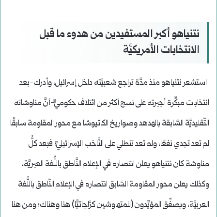
نتنياهو أكبر المستفيدين من هدوء ما قبل
الانتخابات الأمريكيَّة
استشعر نتنياهو منذ مدَّة تراجع شعبيَّته داخل إسرائيل، وأدرك-بعد
انتخابات مبكِّرة أجبرته على نسج أكثر من ائتلاف حكوميٍّ-أنَّ مناوشاته
التَّقليديَّة السَّابقة بالهدهد وصواريخ الكاتيوشا مع محور المقاومة سابقًا
لم تعد تجدي نفعًا، ولم تعد تنطلي على النَّاخب الإسرائيليِّ؛ فبعد كلُّ
مناوشة كان نتنياهو يعلن انتصاره في الإعلام النَّاطق باللُّغة العبريَّة،
وكذلك يعلن محور المقاومة السَّابق انتصاره في الإعلام النَّاطق باللُّغة
العربيَّة، ويصفِّق المؤيِّدون (للمتهاوشين كرَّاجاتيًّا) هنا وهناك؛ ومن هنا