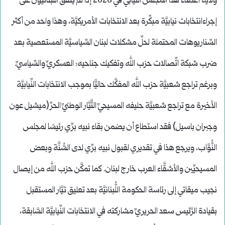
ولاية أعضاء هذا المجلس النِّيابيِّ في 2026 إذا لم يتَّفق اللِّبنانيُّون على
إجراءانتخابات نيابيَّة مبكِّرة بعد الانتخابات الأمريكيَّة، وهذا واحد من أكثر
السِّناريوهات المحتملة لحلِّ مشكلات لبنان السِّياسيَّة المستعصية بعد
ضرب شبكة اتِّصالات حزب الله وتفكيك جناحيه: العسكريِّ والسِّياسيِّ.
وبرغم تراجع شعبيَّة حزب الله المفكَّك حاليًّا بموجب الانتخابات النِّيابيَّة
الأخيرة مع تراجع شعبيَّة حليفه المسيحيِّ التَّيَّار الوطنيِّ الحرِّ (ميشيل عون
وجبران باسيل) فقد استطاع أن يضمن بقاء نبيه برِّي رئيسًا لمجلس
النُّوَّاب، ويرجع هذا في تقديري لقبول نبيه برِّي لدى السُّنَّة وبعض
المسيحيِّين والأشقَّاء العرب خارج لبنان. كما تمكَّن حزب الله من إيصال
نجيب ميقاتي إلى رئاسة الحكومة اللُّبنانيَّة بعد تعليق تيَّار المستقبل
بقيادة الرَّئيس سعد الحريريِّ مشاركته في الانتخابات النِّيابيَّة السَّابقة،