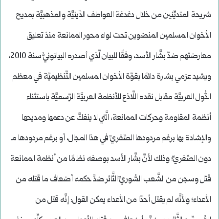
شريحة المتديِّنين من خلال دغدغة العواطف الدِّينيَّة والمذهبيَّة بمديح
الأخوان المسلمين المنضوين تحت لواء محور الممانعة منذ تعليق
معارضتهم ضدَّ بشَّار الأسد، وفقًا للبيان لَّذي أصدره البيانونيُّ سنة 2010،
ويشيد عزمي بشارة دائمًا بقوَّة الأخوان المسلمين التَّنظيميَّة في معظم
الدُّول العربيَّة مقابل نقده اللَّاذع للأنظمة العربيَّة الرَّسميَّة باستثناء
أنظمة المقاومة وحركات الممانعة، الَّتي لا ينفكَّ عن دعمها ومديحها
والإشادة بها برغم مردودها الصِّفريِّ في هذا المجال، أو برغم مردودها ما
دون الصِّفريِّ؛ وذلك لأنَّ بشَّار الأسد بوصفه نظامًا من أنظمة الممانعة
قتل وسجن من الشَّعب السُّوريِّ الثَّائر ضدَّ حكمه أضعاف ما قتله من
الأعداء؛ ولأنَّه لم يقتل أحدًا من الأعداء يمكن القول: إنَّه قتل من