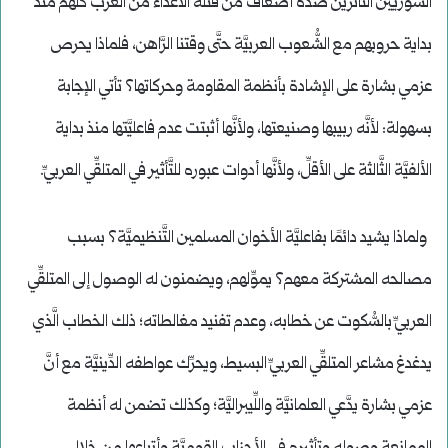
السُّوريِّين الثَّائرين ضدَّه أضعاف من قتله الأعداء من العرب كلِّهم منذ
بداية حروبهم مع الشُّعوب العربيَّة حتَّى وقتنا الرَّاهن، فلماذا يحرص
عزمي بشارة على الإشادة بأنظمة المقاومة وحركاتها؟ تأتي الإجابة
بسهولة: لأنَّه ربيبها وصنيعتها، ولأنَّها أثبتت عدم فاعليَّتها منذ بداية
الألفيَّة الثَّالثة على الأقلِّ، ولأنَّها أدوات عبوره للتَّأثير في المتلقِّي العربيِّ.
ولماذا يشيد دائمًا بفاعليَّة الأخوان المسلمين التَّنظيميَّة؟ بسبب
مصالحه المشتركة معهم؟ يموِّلهم، ويضمنون له الوصول إلى المتلقِّي
العربيِّ بالسُّكوت عن خطابه، وعدم تفنيد مغالطاته؛ ذلك الخطاب الَّذي
يدغدغ مشاعر المتلقِّي العربيِّ البسيط، ويحرِّك عواطفه الدِّينيَّة مع أنَّ
عزمي بشارة يدَّعي العلمانيَّة واللِّيبراليَّة؛ وكذلك تضمن له أنظمة