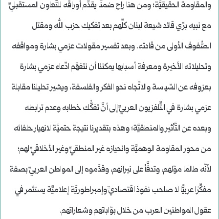
والمقاومة الحقيقيَّة؛ ومن هنا راح ضمنًا يقدِّم أوراقه للتَّعاون المستقبليِّ
مع نبيه برِّي قائد شيعة لبنان كلِّهم بعد تفكيك حزب الله ومقتل
الصُّفوف الأولى من قادته. وبعد تفسير مقولات عزمي بشارة ومواقفه
وتحليلاته الأخيرة ومعرفة أسبابها يمكننا أن نتفهَّم ادِّعاء عزمي بشارة
بعزوفه عن السِّياسة والاتِّجاه نحو الفكر والفلسفة، ويشير تحليلنا مقابلة
عزمي بشارة في التِّلفزيون العربيِّ إلى أنَّ تفكُّك خطابه وعدم ترابطه
وبعده عن التَّأثير والمنطقيَّة؛ وهذه بتقديرنا نتيجة حتميَّة لانهيار حلفائه
من محور المقاومة الوهميَّة وانحيازه غير المنطقيِّ وغير الأخلاقيِّ لهم؛
لأنَّه طالما موَّلهم، وتدفَّأ على نيرانهم، وقدَّموه إلى المواطن العربيِّ بصفة
مفكِّرًا عربيًّا لا صاحب نفوذ اقتصاديٍّ وإمبراطوريَّة إعلاميَّة يستثمر في
عقول المواطنين العرب من خلال بوَّاباتهم وشعاراتهم.