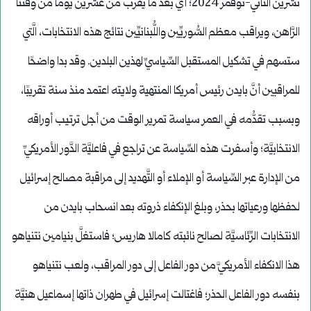
تشرين الثَّاني-نوفمر 2024؛ أي بعد ما يقرب من عشرين يومًا من وقتنا
الرَّاهن، ويراقب معظم السُّوريِّين واللُّبنانيِّين نتائج هذه الانتخابات، الَّتي
ستسهم في تشكيل المستقبل السِّياسيِّ لهذين البلدين. وقد بدا واضحًا
للمراقبين أنَّ بايدن رئيس أمريكا المنتهية ولايته اعتمد منذ سنة تقريبًا،
وبسبب تقدُّمه في العمر سياسة تمرير الوقت من أجل ترتيب أوراقه
الانتخابيَّة؛ وأسفرت هذه السِّياسة عن تراجع في فاعليَّة الدَّور الأمريكيِّ
من الإدارة عبر السِّياسة أو الإملاء أو التَّهديد إلى مراقبة مصالح إسرائيل
لحفظها ورعياتها بحذر، وبلغ الإنكفاء ذروته بعد انسحاب بايدن من
الانتخابات الرِّئاسيَّة لصالح نائبته كامالا هاريس؛ فاستغلَّ بنيامين نتنياهو
هذا الانكفاء الأمريكيَّ من دور الفاعل إلى دور المراقب، ولعب نتنياهو
بنفسه دور الفاعل الحذر؛ فاغتالت إسرائيل في طهران ذاتها إسماعيل هنيَّة