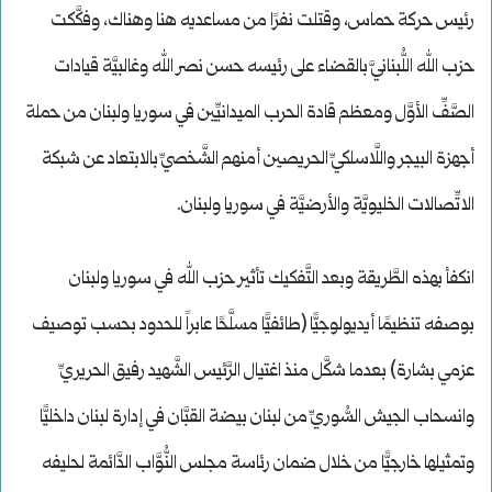
رئيس حركة حماس، وقتلت نفرًا من مساعديه هنا وهناك، وفكَّكت
حزب الله اللُّبنانيَّ بالقضاء على رئيسه حسن نصر الله وغالبيَّة قيادات
الصَّفِّ الأوَّل ومعظم قادة الحرب الميدانيِّين في سوريا ولبنان من حملة
أجهزة البيجر واللَّاسلكيِّ الحريصين أمنهم الشَّخصيِّ بالابتعاد عن شبكة
الاتِّصالات الخليويَّة والأرضيَّة في سوريا ولبنان.
انكفأ بهذه الطَّريقة وبعد التَّفكيك تأثير حزب الله في سوريا ولبنان
بوصفه تنظيمًا أيديولوجيًّا (طائفيًّا مسلَّحًا عابراً للحدود بحسب توصيف
عزمي بشارة) بعدما شكَّل منذ اغتيال الرَّئيس الشَّهيد رفيق الحريريِّ
وانسحاب الجيش السُّوريِّ من لبنان بيضة القبَّان في إدارة لبنان داخليًّا
وتمثيلها خارجيًّا من خلال ضمان رئاسة مجلس النُّوَّاب الدَّائمة لحليفه