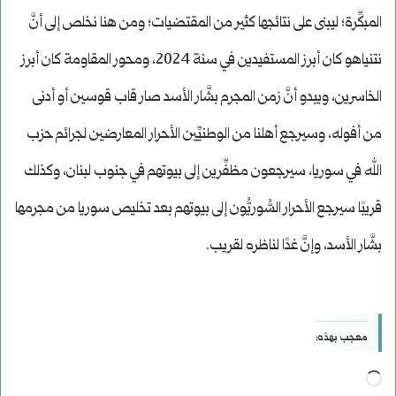
المبكِّرة؛ ليبنى على نتائجها كثير من المقتضيات؛ ومن هنا نخلص إلى أنَّ
نتنياهو كان أبرز المستفيدين في سنة 2024، ومحور المقاومة كان أبرز
الخاسرين، ويبدو أنَّ زمن المجرم بشَّار الأسد صار قاب قوسين أو أدنى
من أفوله، وسيرجع أهلنا من الوطنيِّين الأحرار المعارضين لجرائم حزب
الله في سوريا، سيرجعون مظفِّرين إلى بيوتهم في جنوب لبنان، وكذلك
قريبًا سيرجع الأحرار السُّوريُّون إلى بيوتهم بعد تخليص سوريا من مجرمها
بشَّار الأسد، وإنَّ غدًا لناظره لقريب.
معجب بهذه:
جاري