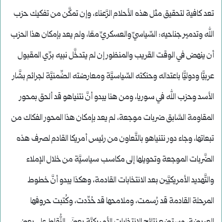
تعد كافية لتحقيق مثل هذه الأحلام الرَّعناء، وإن تمكَّن من تفكيك حزب
الله وتدمير جناحيه: السِّياسيِّ والعسكريِّ معًا، ولم يعد بإمكان هذا الحزب
أن ينهض في الوقت القريب والمنظور إن لم يتدخَّل نبيه برِّي المقبول
عربيًّا ودوليًّا باعتداله وحنكته السِّياسيَّة ومعارضته الضِّمنيَّة لجرائم بشَّار
الأسد وحزب الله في سوريا، ومن هنا يبدو أنَّ نتنياهو قد ألحق بمحور
المقاومة السَّابق ضربات موجعة، لم يعد بإمكان هذا المحور الفكاك من
تبعاتها، وجاء دور نتنياهو بالتَّعاون من رئيس أمريكا القادم لصرف هذه
الضَّربات الموجعة وتحويلها إلى مكاسب سياسيَّة من خلال الإملاء
والتَّهديد الأمريكيَّين بعد الانتخابات القادمة، وهكذا يبدو أنَّ خطوط
المرحلة القادمة قد رُسمت، وملامحها قد حُدِّدت، وكُتبت حروفها