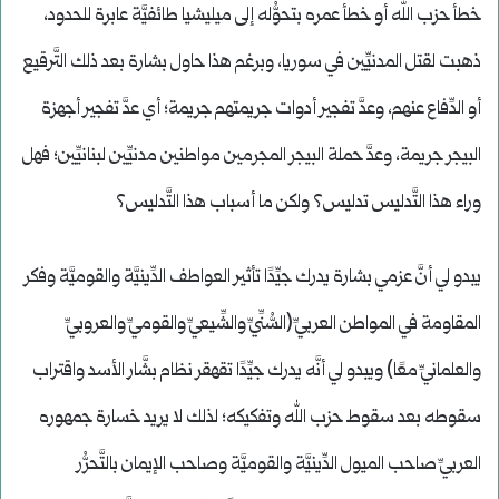
خطأ حزب الله أو خطأ عمره بتحوُّله إلى ميليشيا طائفيَّة عابرة للحدود،
ذهبت لقتل المدنيِّين في سوريا، وبرغم هذا حاول بشارة بعد ذلك التَّرقيع
أو الدِّفاع عنهم، وعدَّ تفجير أدوات جريمتهم جريمة؛ أي عدَّ تفجير أجهزة
البيجر جريمة، وعدَّ حملة البيجر المجرمين مواطنين مدنيِّين لبنانيِّين؛ فهل
وراء هذا التَّدليس تدليس؟ ولكن ما أسباب هذا التَّدليس؟
يبدو لي أنَّ عزمي بشارة يدرك جيِّدًا تأثير العواطف الدِّينيَّة والقوميَّة وفكر
المقاومة في المواطن العربيِّ (السُّنِّيِّ والشِّيعيِّ والقوميِّ والعروبيِّ
والعلمانيِّ معًا) ويبدو لي أنَّه يدرك جيِّدًا تقهقر نظام بشَّار الأسد واقتراب
سقوطه بعد سقوط حزب الله وتفكيكه؛ لذلك لا يريد خسارة جمهوره
العربيِّ صاحب الميول الدِّينيَّة والقوميَّة وصاحب الإيمان بالتَّحرُّر