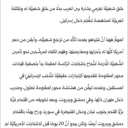
خلق شعبيَّة لعزمي بشارة بين العرب بدلًا من خلق شعبيَّة له وللكتلة
العربيَّة المناهضة للظُّلم داخل إسرائيل.
المهمُّ ههنا أنَّ نتنياهو بعدما تأكَّد من تراجع شعبيَّته، وأيقن من دعم
أمريكا كلِّها له بأحزابها ومعارضتها، وفهم انكفاء المرشَّحين نحو تأمين
الشَّعبيَّة اللَّازمة للنَّجاح بانتخابات الرِّئاسة المقبلة بدأ بتصفية قيادات
محور المقاومة لتقديمها كإنجازات حقيقيَّة للنَّاخب الإسرائيليِّ في
المستقبل، وعندما تيقَّن من هشاشة محور المقاومة تطاول، وضرب
داخل طهران ذاتها، وفي دمشق وبيروت، وبعد تخويفه من اقتحام غزَّة
برِّيًّا اقتحم جنوب لبنان ودخل القنيطرة في سوريا، وراح يهدِّد باقتحام
دمشق وبيروت أيضًا، ولكن يبدو أنَّ 20 يومًا قبل الانتخابات الأمريكيَّة لم