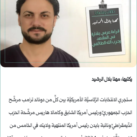
يكتبها: مهنا بلال الرشيد
ستجري الانتخابات الرَّئاسيَّة الأمريكيَّة بين كلٍّ من دونالد ترامب مرشَّح
الحزب الجمهوريِّ ورئيس أمريكا السَّابق وكامالا هاريس مرشَّحة الحزب
الدِّيمقراطيِّ ونائبة بايدن رئيس أمريكا المنتهية ولايته في الخامس من