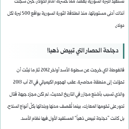
تستعيد الليرة السورية بعضاً، مما خسرته أمام الدولار، حين سجلت
آنذاك أدنى مستوياتها، منذ انطلاقة الثورة السورية بواقع 500 ليرة لكل
دولار,
دجاحة الحصار التي تبيض ذهبا!
فالغوطة التي خرجت عن سطوة الأسد أواخر 2012 ثمّ ما لبثت أن
تحوّلت إلى منطقة محاصرة، عقب الهجوم الكيميائي في 21 آب 2013
والذي تسبب بأشنع مجازر في التاريخ الحديث، لم تكن مجرّد جبهة قتال
تدور على تخومها المعارك، بينما تُقصف مدنها وبلداتها بكلّ أنواع السلاح،
بل كانت “دجاجة تبيض ذهباً” المستفيد الأول فيها نظام الأسد.