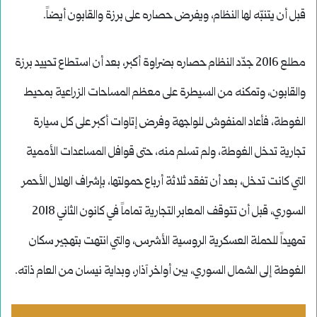
قبل أن يتنبّه لها النظام، ويفرض حصاره على برزة والقابون أيضاً.
مطلع 2016 جدّد النظام حصاره بضراوة أكبر، بعد أن استطاع تحييد برزة
والقابون، وتمكنه من السيطرة على معظم المساحات الزراعية بمحيط
الغوطة، فأعاد المنفوش للواجهة وفرض إتاوات أكبر على كل سيارة
تجارية تدخل الغوطة، ولم تسلم منه، حتى قوافل المساعدات الأممية
التي كانت تدخل، بعد أن تفقد ثلاثة أرباع حمولتها، بإشراف الهلال الأحمر
السوري، قبل أن تتوقف المعابر التجارية تماماً في كانون الثاني 2018
تمهيداً للحملة العسكرية الروسية الأشرس، والتي انتهت بتهجير سكان
الغوطة إلى الشمال السوري، بين أواخر آذار، وبداية نيسان من العام ذاته.