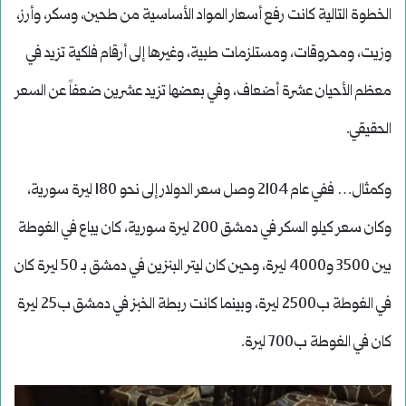
الخطوة التالية كانت رفع أسعار المواد الأساسية من طحين، وسكر، وأرز،
وزيت، ومحروقات، ومستلزمات طبية، وغيرها إلى أرقام فلكية تزيد في
معظم الأحيان عشرة أضعاف، وفي بعضها تزيد عشرين ضعفاً عن السعر
الحقيقي.
وكمثال… ففي عام 2104 وصل سعر الدولار إلى نحو 180 ليرة سورية،
وكان سعر كيلو السكر في دمشق 200 ليرة سورية، كان يباع في الغوطة
بين 3500 و4000 ليرة، وحين كان ليتر البنزين في دمشق بـ 50 ليرة كان
في الغوطة ب2500 ليرة، وبينما كانت ربطة الخبز في دمشق ب25 ليرة
كان في الغوطة ب700 ليرة.