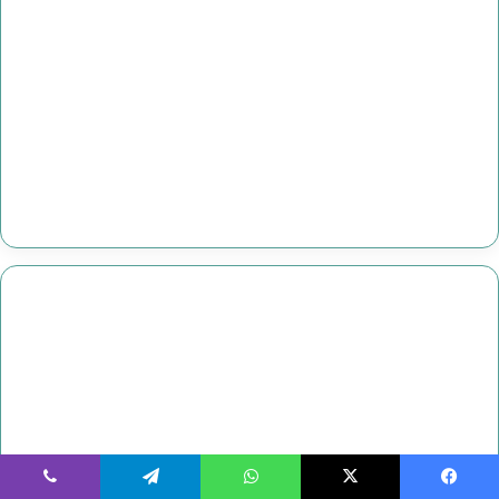
يسبوك
‫X
واتساب
تيلقرام
ڤايبر