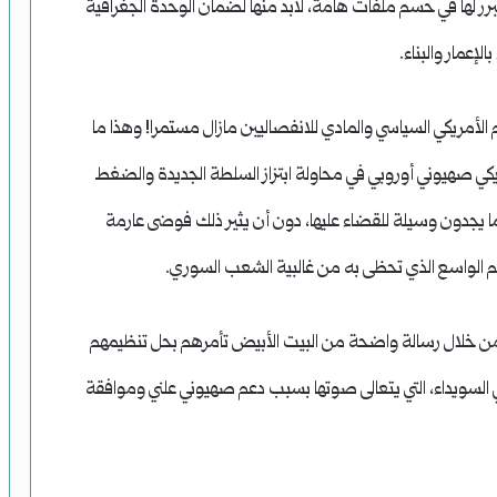
برر لها في حسم ملفات هامة، لابد منها لضمان الوحدة الجغرافية
إعمار والبناء.
الأمريكي السياسي والمادي للانفصاليين مازال مستمرا! وهذا ما
كي صهيوني أوروبي في محاولة ابتزاز السلطة الجديدة والضغط
ما يجدون وسيلة للقضاء عليها، دون أن يثير ذلك فوضى عارمة
دعم الواسع الذي تحظى به من غالبية الشعب السوري.
لة من خلال رسالة واضحة من البيت الأبيض تأمرهم بحل تنظيمهم
ي السويداء، التي يتعالى صوتها بسبب دعم صهيوني علني وموافقة