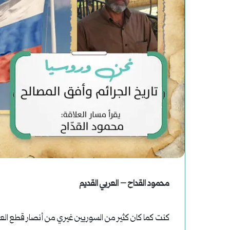
عوة
رواية
راءة
(الصاعدون
ديدة
إلى
تاريخ
النعيم)
فبراير 19, 2025
رواية (الصاعدون إلى 
لموسى
أغسطس 2, 2025
دعوة لقراءة جديدة للتاريخ
عباس: داعش تنظيم م
رحوم
عباس:
داعش
محمود القداح – العربي القديم
تنظيم
مصنوع
كنت كما كان كثير من السوريين غيري من أنصار قطع العلا