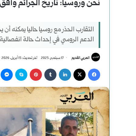
نحن وروسيا: تاريخ الجرائم وأفق
التقارب الحذر مع روسيا حاليا يمكنه أن
الدعم الروسي في إحداث حالة انفصالية
العربي القديم
17 سبتمبر، 2025
آخر تحديث: 15 أبريل، 2026
‫X
فيسبوك
لينكدإن
بينتيريست
سكايب
م