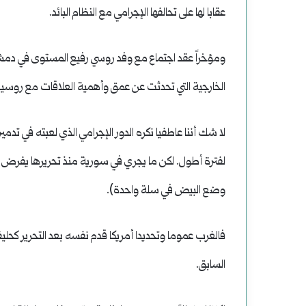
وضحاياه
عقابا لها على تحالفها الإجرامي مع النظام البائد.
أبرياء
ومؤخراً عقد اجتماع مع وفد روسي رفيع المستوى في دمش
الخارجية التي تحدثت عن عمق وأهمية العلاقات مع روسيا!
لا شك أننا عاطفيا نكره الدور الإجرامي الذي لعبته في تدمي
لفترة أطول. لكن ما يجري في سورية منذ تحريرها يفرض علين
وضع البيض في سلة واحدة).
فالغرب عموما وتحديدا أمريكا قدم نفسه بعد التحرير كحليف 
السابق.