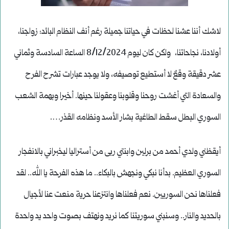
لاشك أننا عشنا لحظات في حياتنا جميلة رغم أنف النظام البائد: زواجنا،
أولادنا، نجاحاتنا، ولكن كان ليوم 8/12/2024 الساعة السادسة وثماني
عشر دقيقة وقعٌ لا أستطيع توصيفه، ولا يوجد عبارات تشرح الفرح
والسعادة التي أغشت روحنا وقلوبنا وعقولنا حينها. أخيرا وبهمة الشعب
السوري البطل سقط الطاغية بشار الأسد ونظامه القذر….
أيقظني ولدي أحمد من برلين وابنتي ربى من أستراليا ليخبراني بالانفجار
السوري العظيم. بدأنا نبكي ونجهش بالبكاء.. ما هذه الفرحة يا الله.. لقد
فعلناها نحن السوريين. نعم فعلناها وانتزعنا حرية منعت عنا لأجيال
بالحديد والنار.. وسنبني سوريتنا كما نريد ونهتف بصوت واحد يد واحدة