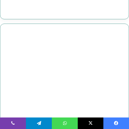
يسبوك
‫X
واتساب
تيلقرام
ڤايبر