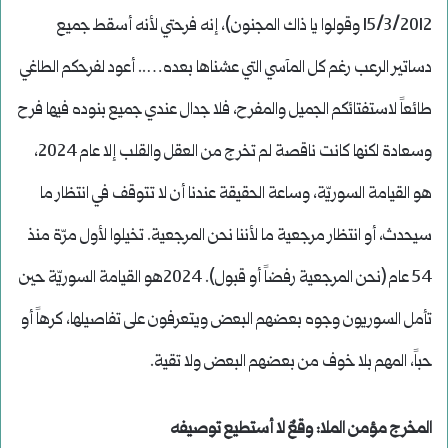
15/3/2012 وقولوا يا ذاك المجنون)، إنه فرحتي لأنه أسقط جميع
دساتير الرعب رغم كل المآسي التي عشناها بعده….. أعود لفرحكم الطاغي
طائعاً لاستفتائكم الجميل والمفرح، فلا جدال عندي جميع بنوده فيها فرح
وسعادة لكنها كانت ناقصة لم تخرج من العقل والقلب إلا عام 2024،
هو القيامة السوريّة، وساعة الحقيقة عندنا أن لا تتوقف في انتظار ما
سيحدث، أو انتظار مرجعية ما لأننا نحن المرجعية. تخيلوا لأول مرّة منذ
54 عام (نحن المرجعية رفضاً أو قبول). 2024هو القيامة السوريّة حين
تأمل السوريون وجوه بعضهم البعض ويتعرفون على تفاصيلها، كرهاً أو
حباً، المهم بلا خوف من بعضهم البعض ولا تقية.
المخرج مؤمن الملا: وقعٌ لا أستطيع توصيفه