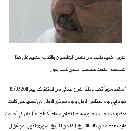
العربي القديم طلبت من بعض الإعلاميين والكتاب التعليق على هذا
الاستفتاء. الباحث مصعب الجندي كتب يقول:
“سقط سهواً تحت وطأة الفرح الطاغي من استفتائكم يوم 15/3/2011
هو برأيي يوم المخاض الأول، ويوم صرختي الأولى التي كتمتها حتى كادت
تخنقني (حرية.. حرية، وإسقاط النظام إسقاطاً كلياً وتاماً) حتى أني أطلقت
عليه بعد عام من ذلك التاريخ: (1/1 من التأريخ السوريّ الأول الموافق ل