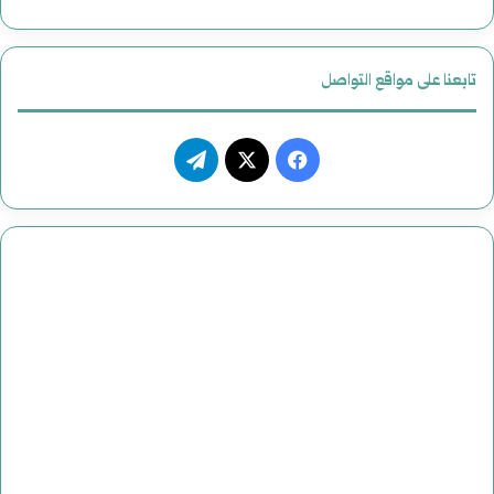
تابعنا على مواقع التواصل
ف
ت
ي
X
ي
س
ل
ب
ق
و
ر
ك
ا
م