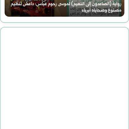
رحوم عباس: داعش تنظيم
ا
أغسطس 2, 2025
سوريا الحلم (2) هاوية بعد منعطف
ا
ل
ح
ل
م
(
2
)
ه
ا