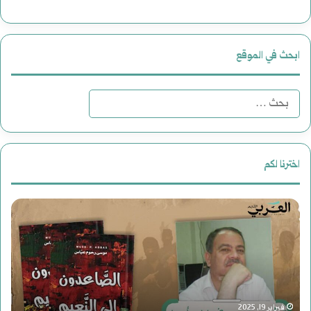
ابحث في الموقع
ا
ل
ب
اخترنا لكم
ح
س
ث
و
ع
ر
ن
ي
: