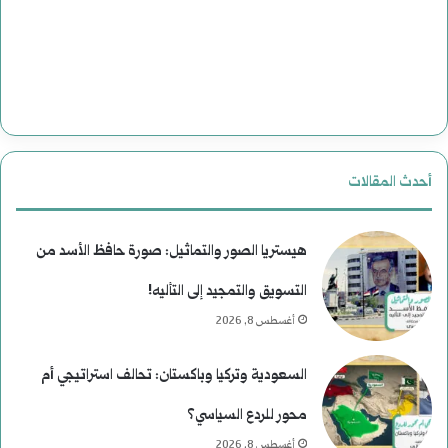
و
ي
ة
ب
ع
أحدث المقالات
د
م
هيستريا الصور والتماثيل: صورة حافظ الأسد من
ن
التسويق والتمجيد إلى التأليه!
أغسطس 8, 2026
ع
ط
السعودية وتركيا وباكستان: تحالف استراتيجي أم
ف
محور للردع السياسي؟
أغسطس 8, 2026