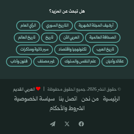
هل تبحث عن المزيد؟
أرشيف المجلة الشهرية
التاريخ السوري
الرأي العام
الصحافة العالمية
العربي الآن
تاريخ
تاريخ العالم
تاريخ العرب
تكنولوجيا واقتصاد
سير ذاتية ومذكرات
عقائد وأديان
علم النفس والسلوك
غير مصنف
فنون وآداب
© حقوق النشر 2026، جميع الحقوق محفوظة |
العربي القديم
الرئيسية
من نحن
اتصل بنا
سياسة الخصوصية
الشروط والأحكام
فيسبوك
‫X
تيلقرام