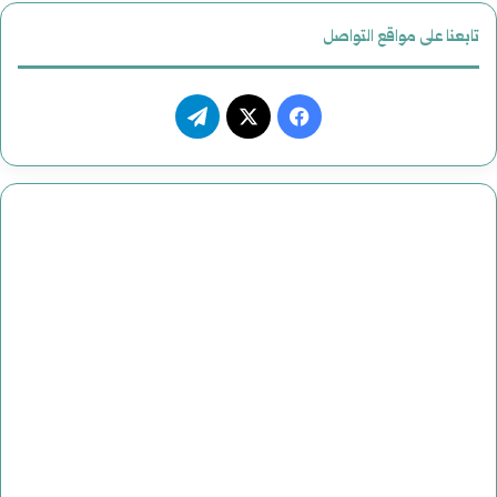
تابعنا على مواقع التواصل
ف
ت
ي
X
ي
س
ل
ب
ق
و
ر
ك
ا
م