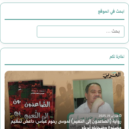
ابحث في الموقع
ا
ل
ب
اخترنا لكم
ح
د
ث
ع
ع
و
ن
ة
:
م عباس: داعش تنظيم
ل
أغسطس 2, 2025
دعوة لقراءة جديدة للتاريخ