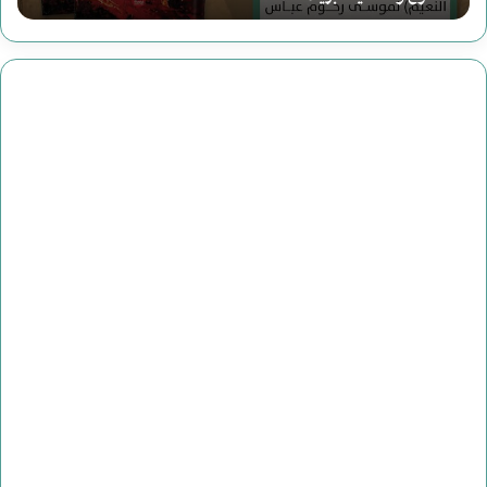
ق
ر
ا
ء
ة
ج
د
ي
د
ة
ل