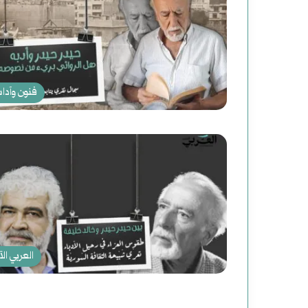
ج
د
ي
د
فنون وآدا
ة
ل
ل
ت
ا
ر
العربي الآ
ي