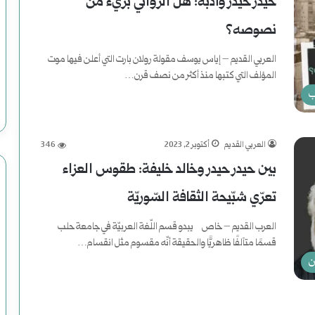
حيدر حيدر وأدبه: هل الروائي بريء من
(
نصوصه؟
2
العربي القديم – إياس يوسف مقولة رولان بارت التي أعلن فيها موت
)
المؤلف التي كتبها منذ أكثر من نصف قرن…
ه
ب
أكمل القراءة »
ا
العربي القديم
أكتوبر 2, 2023
346
و
بين حيدر حيدر وخالد خليفة: طقوس العزاء
ي
تعرّي شبّيحة الثقافة السّوريّة
ة
العرب القديم – خاص يبدو قسم اللّغة العربيّة في جامعة حلب
ب
قسمًا متآلفًا ظاهريًّا والحقيقة أنّه مقسوم مثل انقسام…
ع
ن
أكمل القراءة »
د