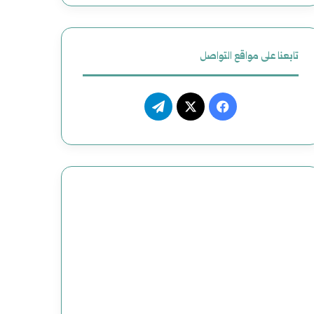
ل
ظ
أ
ي
تابعنا على مواقع التواصل
م
م
ر
م
ف
ت
ي
ص
ي
X
ي
ك
ن
س
ل
ي
و
ب
ق
ع
و
ر
و
ك
ا
ض
م
ح