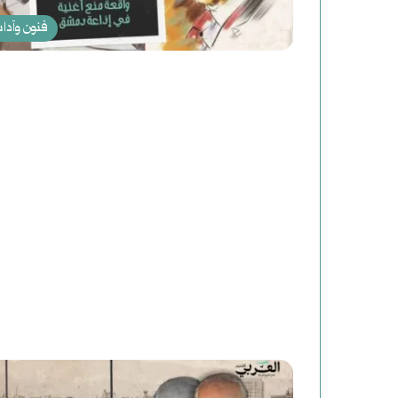
فنون وآدا
د
ع
و
ة
ل
أغسطس 2, 2025
دعوة لقراءة جديدة للت
ق
ر
ا
ء
ة