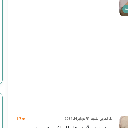
أكمل القراءة »
ب
س
و
ر
ي
ا
أغسطس 2, 2025
اريخ
سوريا الحلم (2) هاوية بعد منعطف
ا
ل
ح
ل
العربي القديم
فبراير 14, 2024
617
م