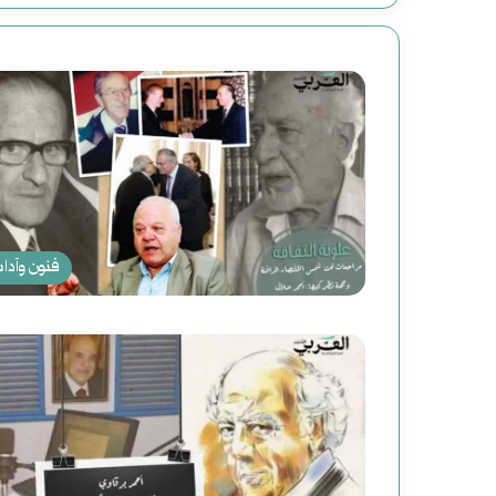
فنون وآدا