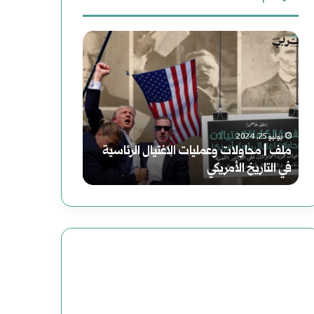
ث
م
ر
ع
ل
و
ن
ف
ا
:
|
ي
يوليو 25, 2024
فبراير 19, 2025
ملف | محاولات وعمليات الاغتيال الرئاسية
رواية (الصاعدون 
م
ة
في التاريخ الأمريكي
عباس: داعش تنظي
ح
(
ا
ا
و
ل
ل
ص
ا
ا