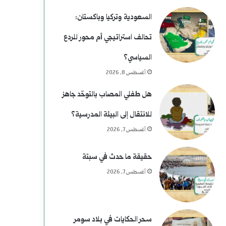
غ
ي
السعودية وتركيا وباكستان:
ت
م
تحالف استراتيجي أم محور للردع
ي
)
السياسي؟
ا
ل
أغسطس 8, 2026
ل
م
هل طفلي المصاب بالتوحّد جاهز
ا
و
للانتقال إلى البيئة المدرسية؟
ل
س
أغسطس 7, 2026
ر
ى
حقيقة ما حدث في سبتة
ئ
ر
أغسطس 7, 2026
ا
ح
س
و
سحر الحكايات في بلاد سومر