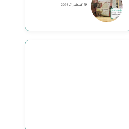
ي
م
أغسطس 7, 2026
ة
ع
ف
ب
ي
ا
ا
س
ل
:
ت
د
ا
ا
ر
ع
ي
ش
خ
ت
ا
ن