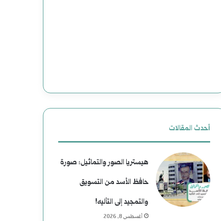
ت
ع
و
د
ع
و
م
ن
ل
إ
ي
ل
ا
ى
أحدث المقالات
ت
ا
هيستريا الصور والتماثيل: صورة
ا
ل
حافظ الأسد من التسويق
ل
ن
والتمجيد إلى التأليه!
ا
ع
أغسطس 8, 2026