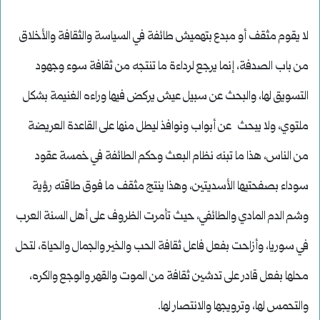
لا يقوم مثقف أو مبدع بتهميش طائفة في السياسة والثقافة والأخلاق
من باب الصدفة، إنما يرجع لرداءة ما تنتجه من ثقافة سوء وجهود
التسويق لها، والبحث عن سبيل عيش يركض فيها وراءه الغنيمة بشكل
ملتوي، ولا يبحث عن أبواب ونوافذ ليطل منها على القاعدة العريضة
من الناس، هذا ما تبنه نظام البعث وحكم الطائفة في خمسة عقود
سوداء بصفحتيها الأسديتين، وهذا ينتج مثقف ما فوق طاقته رؤية
وشم الدم المادي والطائفي، حيث تأمرت الظروف على أهل السنة العرب
في سوريا، وأزاحت بفعل فاعل ثقافة الحب والخير والجمال والحياة، لتحل
محلها بفعل قادر على تدشين ثقافة من الموت والقهر والوجع والكره،
والتحمس لها، وترويجها والانتصار لها.