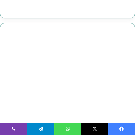
يسبوك
‫X
واتساب
تيلقرام
ڤايبر