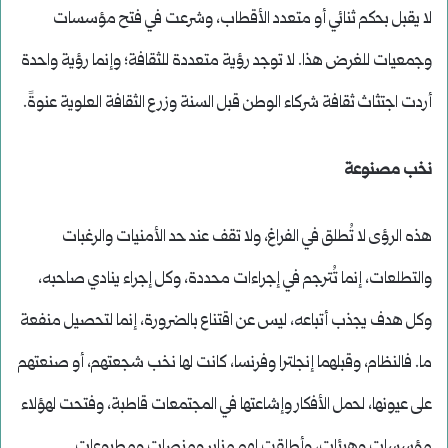
لا يقبل بحكم ثنائي أو متعدد الأقطاب، وشرعت في فتح مؤسسات
وجمعيات للغرض هذا. لا توجد رؤية متعددة للثقافة؛ وإنما رؤية واحدة
أردت اجتثاث ثقافة شركاء الوطن قبل السنة وزرع الثقافة العلوية عنوةً.
نخب مصنوعة
هذه الرؤى لا تُطلق في الفراغ، ولا تقف عند حد الأمنيات والرغبات
والتطلعات، إنما تُترجم في إجراءات محددة، وكل إجراء ينادي صاحبه،
وكل هدف يجذب أتباعه، ليس عن اقتناع بالضرورة، إنما لتحصيل منفعة
ما. فالنظام، وقبلهما إنجلترا وفرنسا، كانت لها نخب شجعتهم، أو صنعتهم
على عيونها، لحمل الأفكار وإشاعتها في المجتمعات قاطبة، وفتحت لهؤلاء
مؤسسات وهيئات، وأطلقت لهم منابر ومنصات ومطبوعات