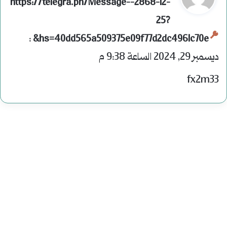
ق
https://telegra.ph/Message--2868-12-
و
25?
ل
:
hs=40dd565a509375e09f77d2dc4961c70e&
ديسمبر 29, 2024 الساعة 9:38 م
fx2m33