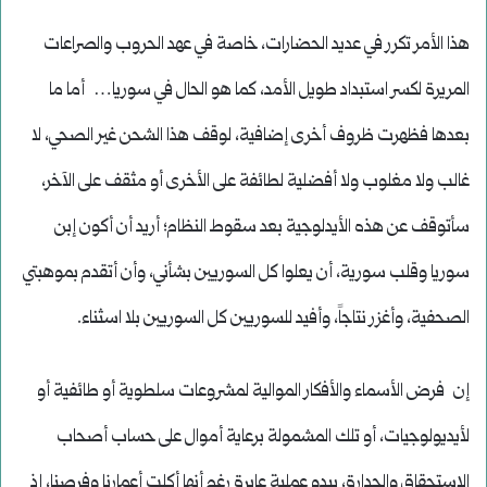
هذا الأمر تكرر في عديد الحضارات، خاصة في عهد الحروب والصراعات
المريرة لكسر استبداد طويل الأمد، كما هو الحال في سوريا… أما ما
بعدها فظهرت ظروف أخرى إضافية، لوقف هذا الشحن غير الصحي، لا
غالب ولا مغلوب ولا أفضلية لطائفة على الأخرى أو مثقف على الآخر،
سأتوقف عن هذه الأيدلوجية بعد سقوط النظام؛ أريد أن أكون إبن
سوريا وقلب سورية، أن يعلوا كل السوريين بشأني، وأن أتقدم بموهبتي
الصحفية، وأغزر نتاجاً، وأفيد للسوريين كل السوريين بلا اسثناء.
إن فرض الأسماء والأفكار الموالية لمشروعات سلطوية أو طائفية أو
لأيديولوجيات، أو تلك المشمولة برعاية أموال على حساب أصحاب
الاستحقاق والجدارة، يبدو عملية عابرة رغم أنها أكلت أعمارنا وفرصنا، إذ