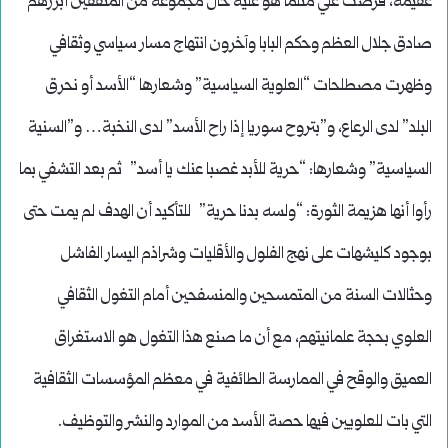
عقيمة، فرضت علي مثلما هو عليه حال مجموعة من المثقفين أبرزهم
صادق جلال العظم وحكم البابا وآخرون انتهاج مسار سياسي وثقافي
وظهرت مصطلحات “العلوية السياسية” وشعارها “الأسد أو نحرق
البلد” لدى الرعاع، و”بتروح سوريا إذا راح الأسد” لدى النخبة… و”السنية
السياسية” وشعارها: “حرية للأبد غصبا عنك يا أسد” ثم بعد التشفي بما
رأوا أنها هزيمة الثورة: “ولسه بدنا حرية” للتأكيد أن الهدف لم يمت حتى
بوجود كليشهات على نهج الفلول والأقليات وشراذم اليسار الفاشل
وحثالات السنة من المتمسحين والمنسفحين أمام التغول الثقافي
العلوي بحجة علمانيتهم، مع أن ما صنع هذا التغول هو الاستغراق
العميق والوقح في الممارسة الطائفية في معظم المؤسسات الثقافية
التي بات للعلويين فيها حصة الأسد من الموارد والنشر والتوظيف.