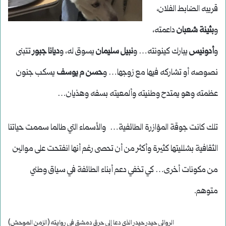
قريبه الضابط الفلان،
و
بثينة شعبان
داعمته،
و
أدونيس
يبارك كينونته… و
نبيل سليمان
يسوق له، و
ديانا جبور
تتبنى
نصوصه أو تشاركه فيها مع زوجها… و
حسن م يوسف
يسكب جنون
عظمته وهو يمتدح وطنيته وألمعيته بسفه وهذيان…
تلك كانت جوقة المؤازرة الطائفية… والأسماء التي طالما سممت حياتنا
الثقافية بشلليتها كثيرة وأكثر من أن تحصى رغم أنها انفتحت على موالين
من مكونات أخرى… كي تخفي دعم أبناء الطائفة في سياق وطني
متوهم.
الروائي حيدر حيدر الذي دعا إلى حرق دمشق في روايته (الزمن الموحش)