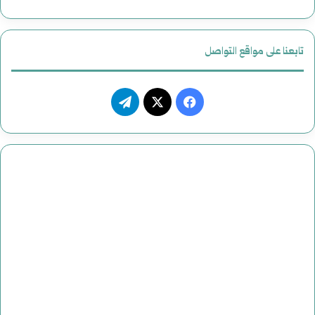
ن
و
تابعنا على مواقع التواصل
ع
ف
ت
و
ي
X
ي
ض
س
ل
ح
ب
ق
ا
و
ر
ي
ك
ا
ا
م
ه
أ