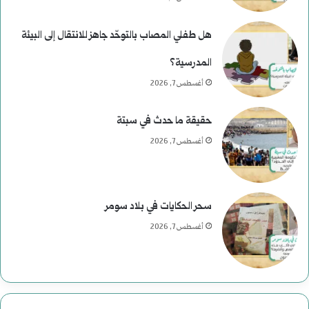
و
س
هل طفلي المصاب بالتوحّد جاهز للانتقال إلى البيئة
ى
المدرسية؟
ر
أغسطس 7, 2026
ح
حقيقة ما حدث في سبتة
و
أغسطس 7, 2026
م
ع
سحر الحكايات في بلاد سومر
ب
أغسطس 7, 2026
ا
س
: