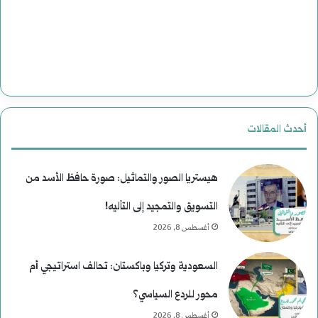
ل
ى
ا
ل
ن
أحدث المقالات
ع
ي
هيستريا الصور والتماثيل: صورة حافظ الأسد من
م
التسويق والتمجيد إلى التأليه!
أغسطس 8, 2026
)
ل
السعودية وتركيا وباكستان: تحالف استراتيجي أم
م
محور للردع السياسي؟
أغسطس 8, 2026