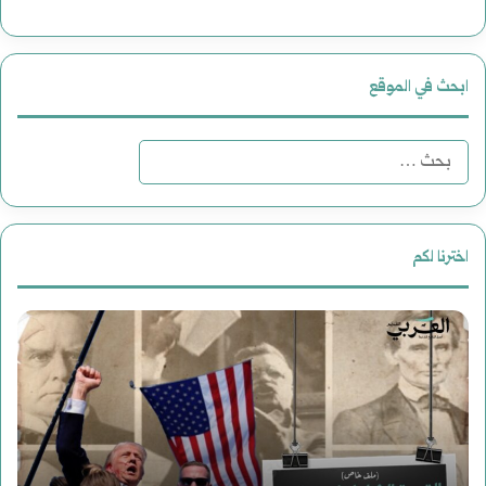
ابحث في الموقع
ا
ل
ب
اخترنا لكم
ح
ر
ث
و
ع
ا
ن
ي
:
فبراير 19, 2025