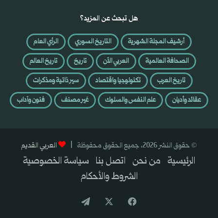
هل تبحث عن المزيد؟
أرشيف المجلة الشهرية
التاريخ السوري
الرأي العام
الصحافة العالمية
العربي الآن
تاريخ
تاريخ العالم
تاريخ العرب
تكنولوجيا واقتصاد
سير ذاتية ومذكرات
عقائد وأديان
علم النفس والسلوك
غير مصنف
فنون وآداب
© حقوق النشر 2026، جميع الحقوق محفوظة |
العربي القديم
الرئيسية
من نحن
اتصل بنا
سياسة الخصوصية
الشروط والأحكام
فيسبوك
‫X
تيلقرام