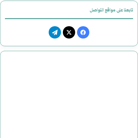
تابعنا على مواقع التواصل
ف
ت
ي
X
ي
س
ل
ب
ق
و
ر
ك
ا
م