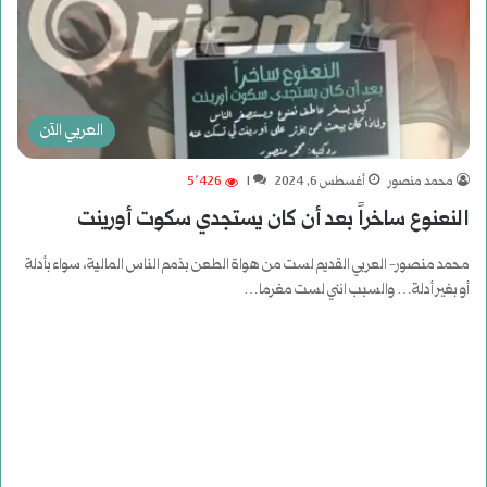
العربي الآن
محمد منصور
أغسطس 6, 2024
1
5٬426
النعنوع ساخراً بعد أن كان يستجدي سكوت أورينت
محمد منصور- العربي القديم لست من هواة الطعن بذمم الناس المالية، سواء بأدلة
أو بغير أدلة… والسبب انني لست مغرما…
أكمل القراءة »