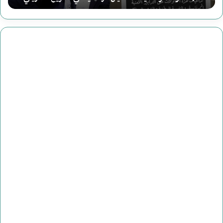
ا
ل
ح
ل
م
(
2
)
ه
ا
و