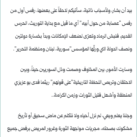
بيد أن بشار، ولأسباب ذاتية، سأتيكم لاحقاً على بعضها، رفس أول من
رفس “عصابة من حول أبيه” أي ما قيل مع بداية التوريث، الحرس
القديم، فنبش الرماد وتعرّى لضعف الإمكانات وبدأ بخسارة دولتين
ونصف الدولة التي ورثّها المؤسس”سورية، لبنان ومنظمة التحرير”.
وسارت الأمور، بين المخاوف وصمت وذل السوريين حيناً، وبين
الاحتقان وتربص اللحظة التاريخية”على قولهم” ريثما فدى بو عزيزي
المنطقة وأشعل فتيل الثورات وزمن الكرامة..
وجلنا يعلم ويعي، لم نزل أحياء ولا نتكلم عن ماض سحيق أو تأريخ
مشكوك بصحته، مجريات مواجهة الثورة وغرور المريض برفض جميع