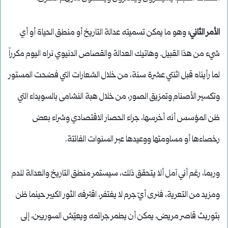
الأمر الثاني:
وهو ما يمكن تسميته عدالة التاريخ أو منطق الحياة أو أي
شيء من هذا القبيل. وهاتيك العدالة والقصاص الدنيوي نراه اليوم مكرراً
لما رأيناه قبل اثنتي عشرة سنة، من خلال الشعارات التي فضحت المستور
وتكسير الأصنام وتمزيق الصور، من خلال هبة النشامى بالسويداء التي
ظن المؤسس أنه أخرسها، جراء الحصار الاقتصادي وشراء بعض
رخصاءها أو مساومتها ووعيدها عبر السنوات الفائتة.
وربما، رغم أني آمل ألا يتحقق ذلك، سيستمر منطق التاريخ والعدالة للدم
ومزيد من التعرية، فنرى أيّ جرم لا يغتفر، اقترفه الثور الكبير حينما ظن
بتوريث قاصر مريض، يمكن أن يطمر جرائمه ويعيّش السوريين، إلى