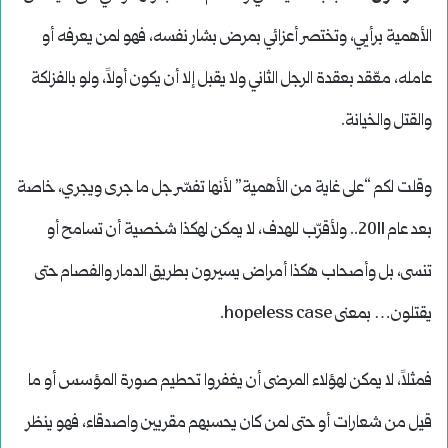
الأهمية برأيي، وتختصر أعزائي بمرض بشار نفسه، فهو لمن يعرفه أو
عامله، معّقد بعقدة الرجل الثاني ولا يقبل إلا أن يكون أولاً، ولو بالفزلكة
والقتل والخيانة.
وقلت لكم “على غاية من الأهمية” لأنها تفسّر جل ما جرى ويجري، خاصة
بعد عام 2011.. ولأقرّب للهدف، لا يمكن لهكذا شخصية أن تسامح أو
تنسى، بل وأصحاب هكذا أمراض يسيرون بطريق الدمار والفصام حتى
يقتلون… بمعنى hopeless case.
فمثلاً، لا يمكن لهؤلاء المرضى أن يغفروا تحطيم صورة المؤسس أو ما
قيل من شعارات أو حتى لمن كان يحسبهم مقربين واصدقاء، فهو ينظر