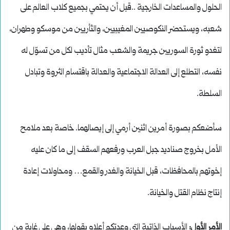
الحلول والمساعدات الخارجية ..قبل أن يحتمي بجميع كلاب العالم على
شعبه، ويستحضر النكوصيين المغيبيين، والثأريين من موسكو وطهران،
لتغدو ثورة السوريين جريمة والشعب مثال تأديب لكل من تسوّل له
نفسه، التطلع إلى العدالة الاجتماعية والعدالة باقتسام الثروة وتبادل
السلطة.
سأضعكم بصورة أمرين اثنين أرمي إلى إيصالهما. خاصة بعد ملامح
الأمل بخروج صناديد جبل العرب ورفعهم السقف إلى ما كان عليه
إخوتهم بالمحافظات، قبل الخيانة والغدر والقمع… ومحاولات إعادة
إنتاج نظام القتل والخيانة.
الأمر الأول:
الأسباب الذاتية التي وعدتكم أعلاه بقولها، وهي على غاية من