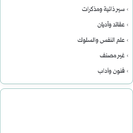
سير ذاتية ومذكرات
عقائد وأديان
علم النفس والسلوك
غير مصنف
فنون وآداب