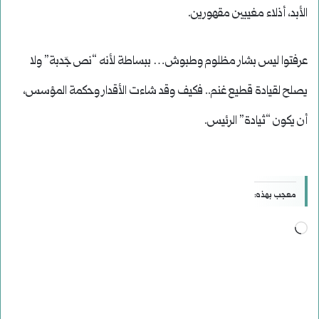
الأبد، أذلاء مغيبين مقهورين.
عرفتوا ليس بشار مظلوم وطبوش… ببساطة لأنه “نص جَدبة” ولا
يصلح لقيادة قطيع غنم.. فكيف وقد شاءت الأقدار وحكمة المؤسس،
أن يكون “ثيادة” الرئيس.
معجب بهذه:
جاري
التحميل…