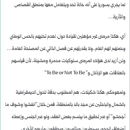
لما يجري بسوريا على أنه حالة تحد ويتعامل معها بمنطق القصاص
والثأرية…
أي، هكذا مرضى غير مؤهلين لقيادة دول، لعدم تحليهم بالحس الوطني
وحملهم الهم العام..ولا بقدرتهم عن فصل الذاتي عن المصلحة العامة…
ولن أزيد لدى هؤلاء المرضى سلوكيات مدمرة ومشينة، لأن قياسهم
بالعلاقات هو الإذلال و” To Be or Not To Be”
ولمعومكم، هكذا شكيلات، هم المطلوب بدقة للدول الديمقراطية
بالشمال والباحثين عن مجد بائد بالمنطقة، فمن خلال”انفشوا وشوف ما
أجحشو” أو عبر تحقيق ما يبلسم بعض العقد، ولو عبر الجنس وإعطاء
أضعاف الحجم، يسيطرون ويتآمرون ويحققون مآربهم الأخرى.