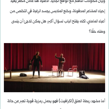
وبين محاولات التأقلم مع الواقع الجديد. الأغنية هنا عامل محفز يعيد
إحياء المشاعر المدفونة، وخلع الملابس يجسد الرغبة في التخلص من
أعباء الماضي، لكنه يفتح الباب لسؤال أكبر: هل يمكن للاجئ أن ينسى
وطنه حقًا؟
أما مشهد ربطة العنق (الكرافيت) فهو يحمل رمزية قوية تعبر عن حالة