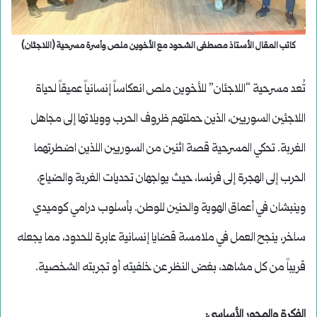
كاتب المقال الأستاذ مصطفى الشحود مع الأخوين ملص وأسرة مسرحية (اللاجئان)
تُعد مسرحية “اللاجئان” للأخوين ملص انعكاساً إنسانياً عميقاً لحياة
اللاجئين السوريين، الذين حملتهم ظروف الحرب وويلاتها إلى مجاهل
الغربة. تحكي المسرحية قصة اثنين من السوريين اللذين اضطرتهما
الحرب إلى الهجرة إلى فرنسا، حيث يواجهان تحديات الغربة والضياع،
وينبشان في أعماق الهوية والحنين للوطن. بأسلوب درامي كوميدي
ساخر، ينجح العمل في ملامسة قضايا إنسانية عابرة للحدود، مما يجعله
قريباً من كل مشاهد، بغض النظر عن خلفيته أو تجربته الشخصية.
الفكرة والمحور الأساسي: