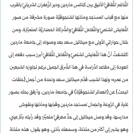
التَّناغم الثَّقافيُّ الأنيق بين كنائس ماردين ودير الزَّعفران السِّريانيِّ بالقرب
منها مع قباب المساجد ومآذنها السَّلجوقيِّة صورة مشرقة من صور
التَّعايش السِّلميِّ والتَّفاعل الثَّقافيِّ والشَّراكة الحضاريَّة المتميَّزة، ومن
خلال حواراتي الأولى مع ميخائيل سعد بعد وصوله إلى جامعة ماردين
اكتشفتُ أنَّ هذا التَّعايش السِّلميَّ والتَّفاعل الثَّقافيَّ أبرز سبب دفعه إلى
العودة إلى مقاعد الدِّراسة في هذا الشَّرق الجميل برغم تجاوزه السَّبعين
من عمره؛ ولهذا السَّبب قدَّم ميخائيل سعد واحدة من أجمل (حلقات
البحث) عن (العمائر السَّلجوقيَّة) في جامعة ماردين، وأرفق بحثه بصور
غاية في الرَّوعة والجمال لمساجد ماردين وقبابها ومآذنها ونقوش
مدارسها، وقد وصل ميخائيل إلى حدٍّ معرفيٍّ متميِّز؛ وقد رأيته بأمِّ عيني،
وهو يشير إلى أكثر من مئذنة، وسمعته بأذني، وهو يقول: هذه مئذنة