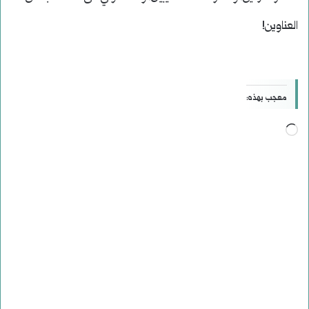
العناوين!
معجب بهذه:
جاري
التحميل…