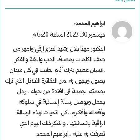
تعليق واحد
ي
:
ابراهيم المحمد
ق
ديسمبر 30, 2023 الساعة 6:20 م
و
الدكتور مهنا بلال رشيد العزيز ارقى وامهر من
ل
صف الكلمات بمصاف الحب واللغة والفكر
.انسان عظيم يترك أثره الطيب في كل ميدان
يصول ويجول به .من الدكاترة القلائل الذي ترك
بصمته الجميلة في افئدة من حوله . رجل
يحمل ويوصل رسالة إنسانية في سلوكه
وأفعاله وأفكاره ..كل التحيات لهذه الرسالة
الراقية بانسانيتها . واشكر ذلك اليوم الذي
تعرفت به عليه ..ابراهيم المحمد