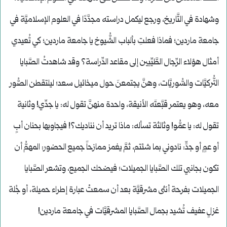
وشهادة في التَّاريخ، ورجع ليكمل دراسته مجدَّدًا في العلوم الإسلاميَّة في
جامعة ماردين؛ فماذا فعلتِ بألباب الشُّيوخ يا جامعة ماردين؛ كي تُعيدي
أمثال هؤلاء الرِّجال الطَّيِّبين إلى مقاعد الدِّراسة؟ وقد شاهدتُ الصَّبايا
التُّركيَّات والسُّوريَّات، وهنَّ يجتمعنَ حول ميخائيل سعد؛ ليلتقطن الصُّور
معه، وهو يعتمر قبَّعتَه الأنيقة، واحدة منهنَّ تقول له: يا جدِّي! وثانية
تقول له: يا عمُّو! وثالثة تسأله: ماذا تريد أن نناديك؟! فيجاوبها بحنان أبٍ
أو عمٍ أو جدٍّ: نادوني بما شئتم، ثمَّ يغمز ممازحاً جميع الحضور: المهمُّ أن
تكون بجانبي تلك الصَّبايا الجميلات؛ فيضحك الجميع، وتشعر الصَّبايا
الجميلات بفرحة أنثى مشرقيَّة بعد أن سمعتْ عبارة إطراء حميلة، أو جُلة
غزلٍ عفيف تُشيد بجمال الصَّبايا المشرقيَّات في جامعة ماردين!