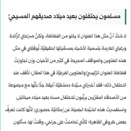
مسلمون يحتفلون بعيد ميلاد صديقهم المسيحيِّ
لا شكَّ أنَّ مثل هذا العنوان لا يخلو من الفظاظة، ولكنَّ صراحتي الزَّائدة
ورغبتي العارمة بتسمية الأشياء بمسمَّياتها الحقيقيَّة تُوقِعُنِي في مثل
هذه العناوين والمواقف المحرجة في كثير من الأحيان، وإن تجاوزتُ
فظاظة العنوان الرَّئيسيِّ والعناوين الفرعيَّة في هذا المقال؛ لأقف عند
الاحتفال ذاته؛ فقد أخبرتني سيَّدة دمشقيَّة أنيقة جدًّا بأنَّها مع مجموعة
من الأصدقاء المقرَّبين يرتِّبون للاحتفال مساء بعيد ميلاد ميخائيل،
واستفسرَتْ هذه السَّيِّدة الجميلة عن إمكانيَّة حضوري؛ لأنَّها كانت تعرفُ
بعض ظروفي القاهرة؛ لكنَّني تحاملتُ على جراحي، وقلتُ لها: سأكون