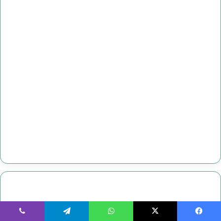
يسبوك
‫X
واتساب
تيلقرام
ڤايبر