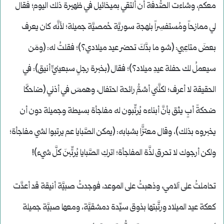
معكم، وشاءت الصُّدفة أن ألتقي بميخائيل في ظهيرة ذلك اليوم؛ فقال
لي ممازحاً ومُستفسِراً بلهجة سوريَّة حُمصيَّة جميلة؛ لأنَّه كان يعرف
بعضَ متاعِبي: (شو ما بدَّكَ تحضر عيد ميلادي؟)؛ فقلتُ له: (ومَن
سيعملُ لك حفلة عيدِ ميلاد؟)؛ فقال (بخبرة رجلٍ سبعينيٍّ أنيق): في
الحقيقة لا أعرف؛ لكنَّني أشمُّ رائحة احتفال، وهمسَ في أذني (ضاحكًا
ضحكةً أبٍ يثق بأنَّ أبناءه يُرتِّبون له مفاجأة بسيطة وجميلة دون أن
يخبروه بذلك)، وقال معتزًّا بشبابه: (يمكن الصَّبايا عم يرتبوا لشي مفاجأة؛
ولكن أرجوك لا تحرق لذَّة المفاجأة؛ اتركِ الصَّبايا يُرتِّبنَ كلَّ شيء)!
تحاملتُ على آلامي، وذهبتُ على الموعد، فوجدتُ صبيَّة أنيقة قد أعدَّت
كعكة عيد الميلاد ورتَّبتها بذوق سيِّدة دمشقيَّة، ومعها صبيَّة جميلة