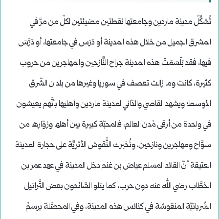
تُشكِّلُ مدينة ماردين وجامعتها نقطتين مضيئتين لكلِّ من مرَّ في
المشرق الجميل من خلال هذه المدينة أو دَرَس في جامعتها، أو دَرَّسَ
فيها، فقد بَلْسَمَتْ هذه المدينة جراح النَّازحين والمهاجرين من حروب
كثيرة، كانت وما زالت تعصف في سوريا وغيرها من بلدان الشَّرق
الأوسط؛ ويشهد القاصي والدَّاني لمدينة ماردين وأهليها بأنَّهم يعيشون
في واحدة من أرقى مُدن العالم، فالمحبَّة كبيرة بين أهلها وزوَّارها من
سوَّاح ومهاجرين ونازحين، وتُخبرك النُّقوش الأثريَّة على حجارة المدينة
العتيقة أنَّ القائد المسلم عياض بن غنم دخل المدينة في عهد عمر بن
الخطَّاب رضي الله عنه دون حرب، كما يتلو السَّائحون بعض التَّراتيل
السُّريانيَّة المنقوشة في كنائس هذه المدينة، وفي المحصَّلة يرسمُ