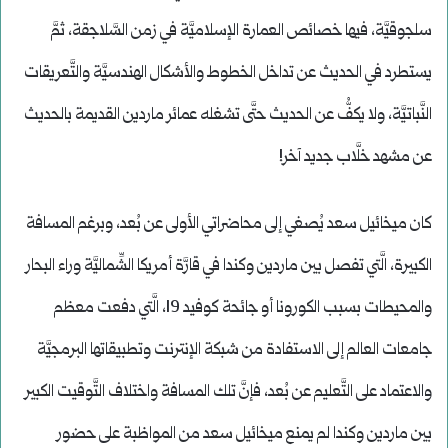
سلجوقيَّة، فيها خصائص العمارة الإسلاميَّة في زمن السَّلاجقة، ثمَّ
يستطرد في الحديث عن تداخل الخطوط والأشكال الهندسيَّة والتَّعريقات
النَّباتيَّة، ولا يكفُّ عن الحديث حتَّى تشغله عمائر ماردين القديمة بالحديث
عن مشهد خلَّاب جديد آخر!
كان ميخائيل سعد يُصغي إلى محاضراتي الأولى عن بُعد، وبرغم المسافة
الكبيرة، الَّتي تفصل بين ماردين وكندا في قارَّة أمريكا الشِّماليَّة وراء البحار
والمحيطات بسبب الكورونا أو جائحة كوفيد 19، الَّتي دفعت معظم
جامعات العالم إلى الاستفادة من شبكة الإنترنت وتطبيقاتها البرمجيَّة
والاعتماد على التَّعليم عن بُعد، فإنَّ تلك المسافة واختلاف التَّوقيت الكبير
بين ماردين وكندا لم يمنع ميخائيل سعد من المواظبة على حضور