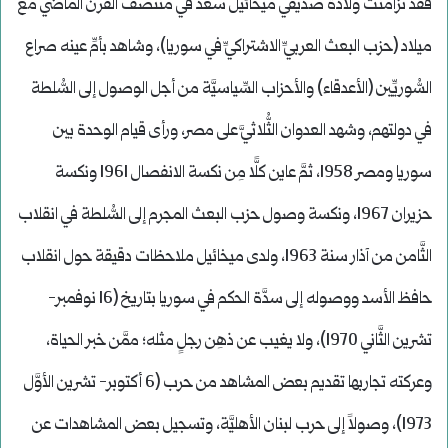
فقد تزامنتْ ولادة صديقي ميخائيل سعد في منتصف القرن الماضي مع
ميلاد (حزب البعث العربيِّ الاشتراكيِّ في سوريا)، وشاهد بأمِّ عينه صراع
السُّوريِّين (الأعدقاء) والأحزاب السِّياسيَّة من أجل الوصول إلى السُّلطة
في دولتهم، وشهد العدوان الثُّلاثيَّ على مصر، ورأى قيام الوحدة بين
سوريا ومصر 1958، ثمَّ عاين كلًّا مِن نكسة الانفصال 1961 ونكسة
حزيران 1967، ونكسة وصول حزب البعث المجرم إلى السُّلطة في انقلاب
الثَّامن من آذار سنة 1963، ولدى ميخائيل ملاحظات دقيقة حول انقلاب
حافظ الأسد ووصوله إلى سدَّة الحكم في سوريا بتاريخ (16 نوفمبر-
تشرين الثَّاني 1970)، ولا يغيب عن ذهِن رجلٍ مثله؛ ممَّن خبر الحياة،
وعركته تجاربها تقديم بعض المشاهد من حرب (6 أكتوبر- تشرين الأوَّل
1973)، وصولاً إلى حرب لبنان الأهليَّة، وتسجيل بعض المشاهدات عن