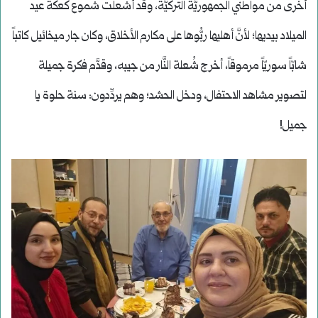
أخرى من مواطني الجمهوريَّة التُّركيَّة، وقد أشعلت شموع كعكة عيد
الميلاد بيديها؛ لأنَّ أهليها ربُّوها على مكارم الأخلاق، وكان جار ميخائيل كاتباً
شابّاً سوريّاً مرموقاً، أخرج شُعلة النَّار من جيبه، وقدَّم فكرة جميلة
لتصوير مشاهد الاحتفال، ودخل الحشد؛ وهم يردِّدون: سنة حلوة يا
جميل!