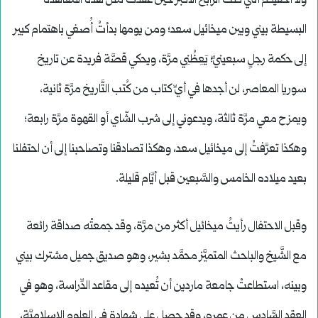
ولا أُخفيكم أنَّني كنتُ الرّابح الأكبر حين عقدتُ مثل هذه المعاهدة
البسيطة بيني وبين ميخائيل سعد؛ ومن يومها بدأتُ أُصغي باهتمام كبير
إلى حكمة رجلٍ سبعينيِّ؛ يَعِظُنِي مرَّة، ويحكي قصَّة فريدة عن تاريخ
سوريا المعاصر، لن أجدها في أيِّ كتاب من كُتب التَّاريخ مرَّة ثانية،
ويمزح معي مرَّة ثالثة، ويدعوني إلى شرب الشّاي أو القهوة مرَّة رابعة؛
وهكذا تعرَّفتُ إلى ميخائيل سعد، وهكذا تصادقنا وتصاحبنا إلى أن احتفلنا
بعيد ميلاده الخامس والسَّبعين قبل أيَّام قليلة.
وقبل الاحتفال رأيتُ ميخائيل أكثر من مرَّة، وقد جمعتْه صداقة رائعة
مع الشَّيخ والباحث المتميَّز محمَّد بشير، وهو صديق جميل مشترك بيني
وبينه، استطاعتْ جامعة ماردين أن تُعيده إلى مقاعد الدِّراسة، وهو في
العقد السَّادس من عمره، وقد حصل على شهادة في العلوم الإسلاميَّة،