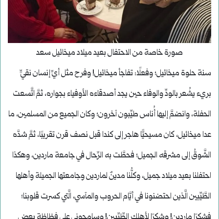
صورة خاصة من الاحتفال بعيد ميلاد ميخائيل سعد
سنة حلوة ميخائيل؛ وفعلًا: تفاجأ ميخائيل! وفرح مثل أيِّ إنسان نقيٍّ
بريء يشُعر بالودِّ والوفاء حين يجد أصدقاءه الأوفياء بجواره، ثمَّ اتَّسعت
الحفلة، وانضمَّ إليها أُناس طيِّبون آخرون؛ وكان الجميع من المسلمين، ما
عدا ميخائيل، كان مسيحيًّا هاجر إلى كندا قبل نصف قرن تقريبًا، ثمَّ شدَّه
الشَّوقُ إلى مشرقه الجميل؛ فحطَّت به الرِّحال في جامعة ماردين، وهكذا
احتفلنا بعيد ميلاد جميل، وكلُّنا مدينٌ لماردين وجامعتها الجميلة وأهلها
الطَّيِّبين الَّذين احتضنونا في أيَّام الحروب والمآسي، الَّتي كسرت قلوبنا؛
فشكرًا ماردين! وشكرًا لأهلك الطِّيِّبين! وسامحوني على فظاظة بعض