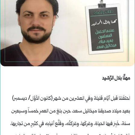
مهنَّا بلال الرَّشيد
احتفَلنا قبل أيَّام قليلة وفي العشرين من شهر (كانون الأوَّل/ ديسمبر)
بعيد ميلاد صديقنا ميخائيل سعد، حين بلغ من العمرِ خمساً وسبعين
سنة، خَبِرَ فيها الحياة، وعَركَها، وعَرَكتْه، وقلَّع أنيابه في كثيرٍ من تجاربها،