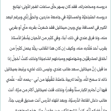
دروسه ومحاضراته، فقد كان يسهر حتَّى ساعات الفجر الأولى؛ ليتابع
دروسه الصَّباحيَّة والمسائيَّة في جامعة ماردين، والحقُّ إنَّني وبرغم البعد
الكبير في المسافة بيني وبين ميخائيل فقد شعرتُ بقربه منِّي أو بقربي
منه، ولا فرق عندي في ذلك أبدًا، وفي كثير من الأحيان يَشْعُرُ الأستاذ
بقرب أحد طُلَّابه منه، وكيف إن كان هذا الطَّالب رجُلًا يحمل كثيراً من
أخلاق المشرقيِّين وشهامتهم ومبادئهم السَّامِيَة! ولذلك كنتُ أخجلُ إذا
ما قيل: إنَّ ميخائيل سعد طالب عندي، وليس ذلك لشيء يرتبط بميخائيل
ذاته لا سمَحَ الله، وإنَّما لتربية خاصَّة تلقَّيتُها من أبي -رحمه الله- علَّمني
فيها أن أحترم الكبار سنّاً وقدراً؛ ولذلك قلت لميخائيل أكثر من مرَّة: أنت
طالب داخل القاعة الدَّرسيَّة، وبعد انتهاء الدَّرس أنت صديق قريب جدّاً،