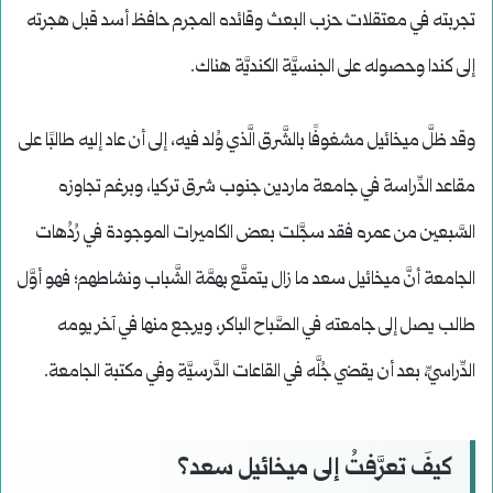
تجربته في معتقلات حزب البعث وقائده المجرم حافظ أسد قبل هجرته
إلى كندا وحصوله على الجنسيَّة الكنديَّة هناك.
وقد ظلَّ ميخائيل مشغوفًا بالشَّرق الَّذي وُلد فيه، إلى أن عاد إليه طالبًا على
مقاعد الدِّراسة في جامعة ماردين جنوب شرق تركيا، وبرغم تجاوزه
السَّبعين من عمره فقد سجَّلت بعض الكاميرات الموجودة في رُدُهات
الجامعة أنَّ ميخائيل سعد ما زال يتمتَّع بهمَّة الشَّباب ونشاطهم؛ فهو أوَّل
طالب يصل إلى جامعته في الصَّباح الباكر، ويرجع منها في آخر يومه
الدِّراسيِّ، بعد أن يقضي جُلَّه في القاعات الدَّرسيَّة وفي مكتبة الجامعة.
كيفَ تعرَّفتُ إلى ميخائيل سعد؟