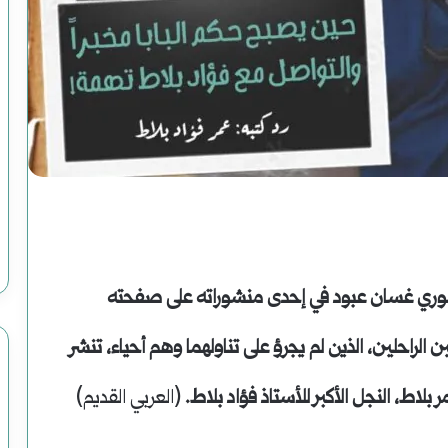
سوريا
الحلم
(2)
هاوية
بعد
أغسطس 2, 2025
اريخ
سوريا الحلم (2) هاوية بعد منعطف
منعطف
السوري غسان عبود في إحدى منشوراته على صفحته
لراحلين، الذين لم يجرؤ على تناولهما وهم أحياء، تنشر
 بلاط، النجل الأكبر للأستاذ فؤاد بلاط.
(العربي القديم)