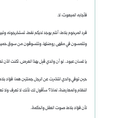
فأجابه المبعوث: لا.
فرد المرحوم بلاط: أنتم يوجد لديكم نفط، تستخرجونه وتبي
وتتمسون في مقهى روضتها، وتتسوقون من سوق حميديتها
يا غسان عبود.. لو أن والدي قبِل بهذا العرض، لكنت الآن تع
حين توفي والدي انتشرت عن الرجل جملتين هما: فؤاد بلاط 
النظام والمعارضة، لماذا؟ سأقول لك لأنك لا تعرف ولا تعل
لأن فؤاد بلاط صوت العقل والحكمة.