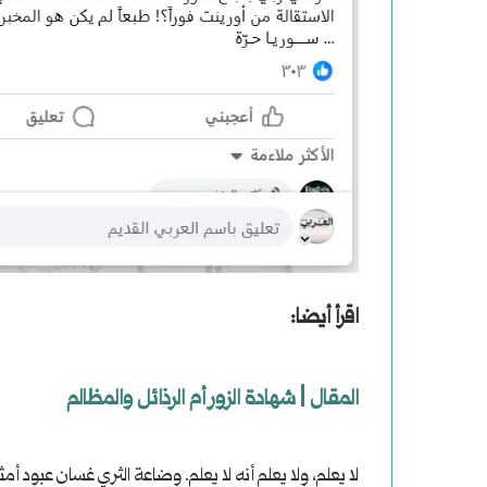
اقرأ أيضا:
المقال | شهادة الزور أم الرذائل والمظالم
لا يعلم، ولا يعلم أنه لا يعلم. وضاعة الثري غسان عبود أمث