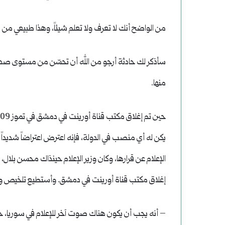
من الواضح أنك لا تعرف ولا تعلم شيئاً، وهذا طبيعي من ش
سأذكر لك حادثة أرجو من الله أن تحسّن من مستوى صدقك 
منها.
يكن له أي منصب في الدولة، فإنه اعترض اعتراضاً شديداً ع
الإعلام عن قرارها، وكان وزير الإعلام حينذاك محسن بلال،
إغلاق مكتب قناة أورينت في دمشق. وأستطيع تلخيص وجهة
– أنه يجب أن يكون هناك صوت آخر للإعلام في سوريا، ح