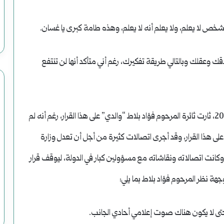
خص لا يعلم، ولا يعلم أنه لا يعلم، وهذه طامة كبرى يا غسان.
وعقلك وبالتالي طريقة تفكيرك، رغم أني متأكد أنها لن تنتفع
حين تم إغلاق مكتب قناة أورينت في دمشق في تموز 2009، ثارت ثائرة المرحوم فؤاد بلاط “والدي” على هذا القرار، رغم أنه لم
لى هذا القرار، وقد أجرى اتصالات كثيرة من أجل أن تعدل وزارة
 وكانت اتصالاته ونقاشاته مع مسؤولين كبار في الدولة، ليوقف قرار
 نظر المرحوم فؤاد بلاط بما يلي:
تى لا يكون هناك صوت إعلامي أحادي الجانب.