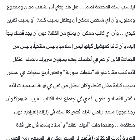
ليناسب سنه المحددة تماماً… هل هذا يغني أن الشعب مهان ومقموع
ومذلول، وأن أي شخص ممكن أن يعتقل بسبب كلمة، أو بسبب تقرير
كيدي… وأن أي كاتب ممكن أن يمنع من الكتابة دون أن يجد قضاء يلجأ
إليه، وأن كاتبا ك
ميشيل كيلو
، ليس إسلاميا وليس ملتحياً، وليس من
الجماعة الذين تراهم في أحلامك وهم يملؤون سريرك بالدماء، اعتقل
لأنه كتب مقالا عنوانه “نعوات سورية” وقضى أربع سنوات في السجن
بسبب كتابة مقال فقط، وكان اعتقل من قبل في نهاية السبعينات لأنه
ناقش الفساد والتغول الأمني في اجتماع اتحاد الكتاب العرب الشهير؟! وأن
رجلا عجوزا اسمه رياض الترك قضى 18 سنة في زنزانة إنفرادية دون
محاكمة… وعندما مات “أبوك القائد” يا أستاذ بسام، قال على قناة
الجزيرة (مات الديكتاتور) فأعيد إلى السجن وكان في السبعين من العمر…