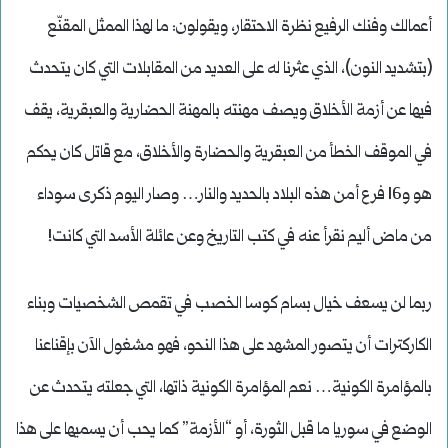
أعمالك وفنك الرفيع نظرة الاحتقار، ويقولون: ما لهذا الممثل المقنّع
(بتشديد النون)، الذي عثرنا له على العديد من المقابلات التي كان يتحدث
فيها عن أزمة الأخلاق ويصف مهنته بالمهنة الحضارية والعبقرية، يقف
في الموقف الخطأ من العبقرية والحضارة والأخلاق، مع قاتل كان يحكم
هو و16 فرع أمن هذه البلاد بالحديد والنار… وصار اليوم ذكرى سوداء
من ماض أليم نقرأ عنه في كتب التاريخ وعن عائلة الأسد التي كانت!
ربما لن يسعف خيال بسام كوسا الخصب في تقمص الشخصيات وبناء
الكاركترات أن يتصور المشهد على هذا النحو، فهو مشغول الآن بإقناعنا
بالمؤامرة الكونية… نعم المؤامرة الكونية ذاتها، التي جعلته يتحدث عن
الوضع في سوريا ما قبل الثورة، أو “الأزمة” كما يحب أن يسميها على هذا