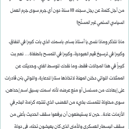
من أجل كلمة عن رجل سجنه 18 سنة دون أي جرم سوى جرم العمل
السياسي السلمي غير المسلّح!
ماذا نتذكر وماذا ننسى يا أستاذ بسام، باسمك الذي بات كبيرا في النفاق،
وكبيرا في ترسيخ قيم العبودية، وكبيرا في التمسح بالطغاة… نعم بت
كبيراً في هذا المجالات فقط، وما نقدك للوسط الفني، وحديثك عن
الممثلات اللواتي دخلن المهنة لاتخاذها ستارا للدعارة، واللواتي بتن قادرات
على إبعادك من مسلسل أو منع عرضه لأنه اسمك يسبق اسم إحداهن،
سوى محاولة للتمسك بشيء من الغضب الذي تنتجه كرامة البشر في
الأزمات عادة.. حين لا يستيطعون أن يرفعوا سقف الحديث بأعلى من
سقف البسطار العسكري والأمني الذي كان يعيشون تحته، في دولة