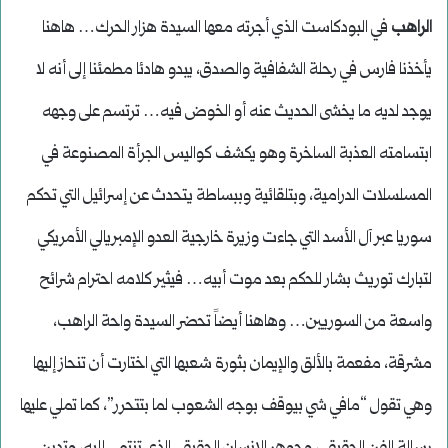
الراهب
في البودكاست الذي أجرته معها السيدة هزار الحرك… هاهنا
يأخذنا فارس في رحلة الشفافية والصدق، يبدو هادئا مطمئنا إلى أنه لا
يوجد لديه ما يخشى الحديث عنه أو الخوض فيه… ترتسم على وجهه
ابتسامته العذبة الساخرة وهو يكشف كواليس الجرأة المصنوعة في
المسلسلات الدرامية، وبتلقائية وببساطة يتحدث عن إسرائيل التي تحكم
سوريا عبر آل الأسد التي جاءت وزيرة خارجية العدو الإمبريالي الأمريكي
لتبارك توريث بشار للحكم بعد موت أبيه… فيثير كلامه احترام شرائح
واسعة من السوريين… وهاهنا أيضاً تحضر السيدة واحة الراهب،
مشرقة، مفعمة بالألق والإيمان بثورة شعبها التي اختارت أن تنحاز إليها
وهي تقول “مافي شي بيوقف بوجه الشعوب لما بتتحرر”، كما تملي عليها