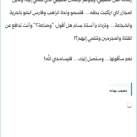
رسالة الفن الحقيقي، وجوهر الإنسان الحقيقي الذي تنتمي إليه، وتدين
المجازر التي ارتكبت بحقه… فتسمو واحة الراهب وفارس الحلو بالحرية
والشجاعة… وتزداد يا أستاذ بسام هل أقول: “وضاعة؟” وأنت تدافع عن
القتلة والمجرمين وتنتمي إليهم؟!
نعم سأقولها… وستصل إليك… فليسامحني الله!
معجب بهذه:
جاري
التحميل…