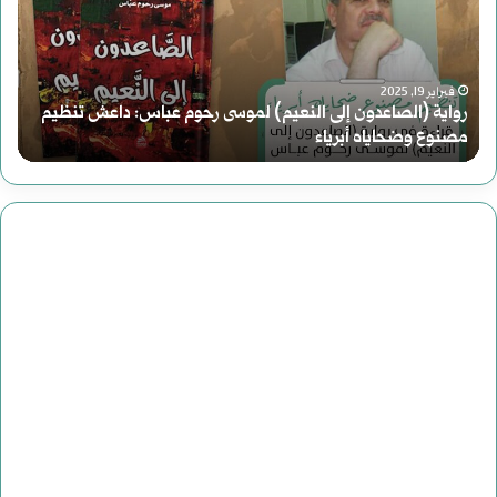
إلى
النعيم)
هاو
فبراير 19, 2025
لموسى
رواية (الصاعدون إلى النعيم) لموسى رحوم عباس: داعش تنظيم
بعد
مصنوع وضحاياه أبرياء
سور
رحوم
من
عباس:
داعش
تنظيم
مصنوع
وضحاياه
أبرياء