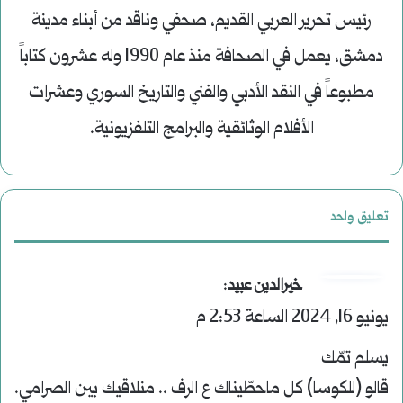
رئيس تحرير العربي القديم، صحفي وناقد من أبناء مدينة
دمشق، يعمل في الصحافة منذ عام 1990 وله عشرون كتاباً
مطبوعاً في النقد الأدبي والفني والتاريخ السوري وعشرات
الأفلام الوثائقية والبرامج التلفزيونية.
تعليق واحد
ي
:
خيرالدين عبيد
يونيو 16, 2024 الساعة 2:53 م
ق
و
يسلم تمّك
ل
قالو (للكوسا) كل ماحطّيناك ع الرف .. منلاقيك بين الصرامي.