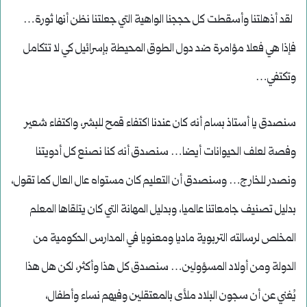
لقد أذهلتنا وأسقطت كل حججنا الواهية التي جعلتنا نظن أنها ثورة…
فإذا هي فعلا مؤامرة ضد دول الطوق المحيطة بإسرائيل كي لا تتكامل
وتكتفي…
سنصدق يا أستاذ بسام أنه كان عندنا اكتفاء قمح للبشر، واكتفاء شعير
وفصة لعلف الحيوانات أيضا… سنصدق أنه كنا نصنع كل أدويتنا
ونصدر للخارج… وسنصدق أن التعليم كان مستواه عال العال كما تقول،
بدليل تصنيف جامعاتنا عالميا، وبدليل المهانة التي كان يتلقاها المعلم
المخلص لرسالته التربوية ماديا ومعنويا في المدارس الحكومية من
الدولة ومن أولاد المسؤولين… سنصدق كل هذا وأكثر، لكن هل هذا
يُغني عن أن سجون البلاد ملأى بالمعتقلين وفيهم نساء وأطفال،