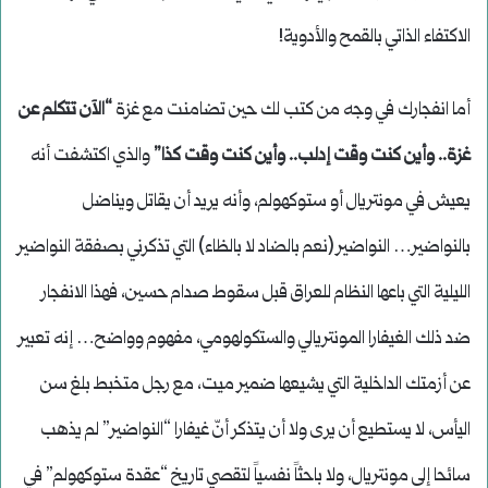
الاكتفاء الذاتي بالقمح والأدوية!
أما انفجارك في وجه من كتب لك حين تضامنت مع غزة
“الآن تتكلم عن
غزة.. وأين كنت وقت إدلب.. وأين كنت وقت كذا”
والذي اكتشفت أنه
يعيش في مونتريال أو ستوكهولم، وأنه يريد أن يقاتل ويناضل
بالنواضير… النواضير (نعم بالضاد لا بالظاء) التي تذكرني بصفقة النواضير
الليلية التي باعها النظام للعراق قبل سقوط صدام حسين، فهذا الانفجار
ضد ذلك الغيفارا المونتريالي والستكولهومي، مفهوم وواضح… إنه تعبير
عن أزمتك الداخلية التي يشيعها ضمير ميت، مع رجل متخبط بلغ سن
اليأس، لا يستطيع أن يرى ولا أن يتذكر أنّ غيفارا “النواضير” لم يذهب
سائحا إلى مونتريال، ولا باحثاً نفسياً لتقصي تاريخ “عقدة ستوكهولم” في