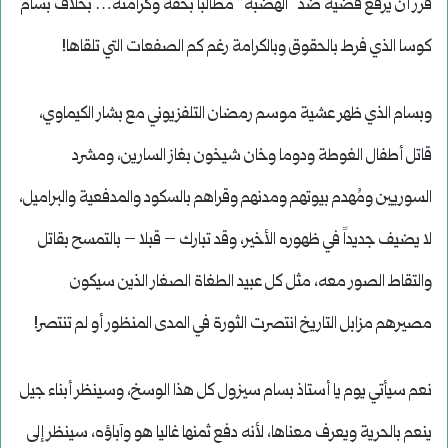
قرر أن يرفع قضية ضد “الهضبة” مطالبا بحقه وكرامته… بخلاف بسام
كوسا الذي فرط بالحقوق وبالكرامة رغم كم الصفعات التي تلقاها!
وبسام الذي ظهر عشية موسم رمضان التلفزيوني مع بشار الكيماوي،
قاتل أطفال الغوطة ودوما وخان شيخون بغاز السارين، ومشرد
السوريين ومُهدم بيوتهم ومدنهم وقراهم بالسكود والمدفعية والبراميل،
لا يضيف جديداً في ظهوره الأخير، وقد تبارك – قبلا – بالتمسح بقاتل
والتقاط الصور معه، مثل كل عبيد الطغاة الصغار الذين سيكون
مصيرهم مزابل التاريخ انتصرت الثورة في المدى المنظور أو لم تنتصر!
نعم سيأتي يوم يا أستاذ بسام سيزول كل هذا الوسخ، وسينظر أبناء جيل
ينعم بالحرية ويعرف معناها، لأنه دفع ثمنها غاليا هو وآباؤه، سينظر إلى