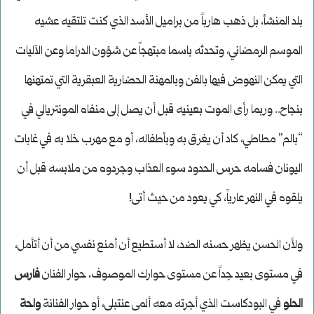
بلد المنشأ، بل ذهب هارباً من براميل الأسد الذي كنت تلتقيه عشيه
الموسم الرمضاني، وتحدثه باسما مبتهجاً عن شؤون الدراما وعن الآليات
التي يمكن النهوض فيها بالفن وبالمهنة الحضارية العبقرية التي تمتهنها
بنجاح.. وربما رأى الموت بعينيه قبل أن يصل إلى منفاه المونتريالي في
“بالم” مطاطي، كاد أن يغرق به وبأطفاله، أو مع مهرب خلا به في غابات
اليونان فسامه حرس الحدود سوء العذاب وجردوه من ملابسه قبل أن
يلقوه في النهر عارياً، كي يعود من حيث أتى!
ولأن الحسن يظهر حسنه الضد، لا أستطيع أن أمنع نفسي من أن أتأمل،
في مستوى بعيد جداً عن مستوى حوارك الموصوف، حوار الفنان
فارس
الحلو
في البودكاست الذي أجرته معه ألمى عنتبلى، أو حوار الفنانة
واحة