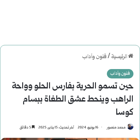
الرئيسية
/
فنون وآداب
فنون وآداب
حين تسمو الحرية بفارس الحلو وواحة
الراهب وينحط عشق الطغاة ببسام
كوسا
محمد منصور
16 يونيو، 2024
آخر تحديث: 15 يناير، 2025
5 دقائق