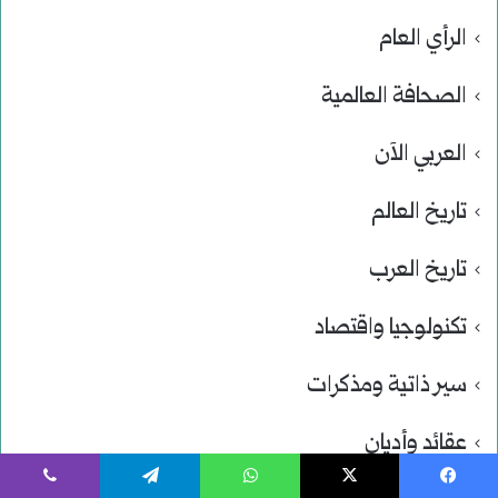
الرأي العام
الصحافة العالمية
العربي الآن
تاريخ العالم
تاريخ العرب
تكنولوجيا واقتصاد
سير ذاتية ومذكرات
عقائد وأديان
يسبوك
‫X
واتساب
تيلقرام
ڤايبر