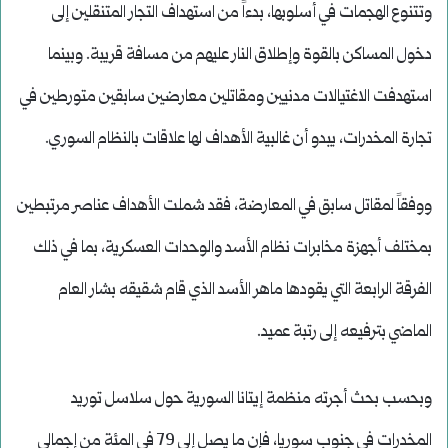
وتتنوع الهجمات في أسلوبها، بدءاً من استهداف التجار المتنقلين إلى
دخول المساكن بالقوة وإطلاق النار عليهم من مسافة قريبة. وبينما
استهدفت الاغتيالات مدنيين ومقاتلين معارضين سابقين متورطين في
تجارة المخدرات، يبدو أن غالبية الأهداف لها علاقات بالنظام السوري.
ووفقاً لمقاتل سابق في المعارضة، فقد شملت الأهداف عناصر مرتبطين
بمختلف أجهزة مخابرات نظام الأسد والوحدات العسكرية، بما في ذلك
الفرقة الرابعة التي يقودها ماهر الأسد الذي قام شقيقه بشار العام
الماضي بترفيعه إلى رتبة عميد.
وبحسب بحث أجرته منظمة إيتانا السورية حول سلاسل توريد
المخدرات في جنوب سوريا، فإن ما يصل إلى 79 في المئة من إجمالي