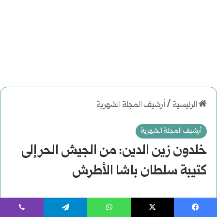
يسبوك
‫X
واتساب
تيلقرام
ڤايبر