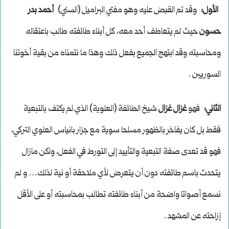
الأول:
وقد تم القبض عليه وهو مفتي البراميل (السني)
أحمد بدر
حسون
حيث لم يتعاطف أحد معه، كل أبناء طائفته طالب باعتقاله
ومحاسبته وقد ابتهج الجميع بفعل ذلك وهذا ما نتمناه من بقية أخوتنا
السوريين .
الثاني:
فهو
غزال غزال
شيخ الطائفة (العلوية) الذي لم يكتف بالتبعية
فقط بل كان يفاخر بالظهور مسلحا سوية مع جزار بانياس العلوي التركي،
فهو قد تعدى صفة التبعية والتأييد إلى التورط في الفعل، ولكن مازال
يتحدث باسم طائفته دون أن يتعرض لأي ملاحقة أو نية لذلك… و لم
نسمع أصواتا واضحة من أبناء طائفته تطالب بمحاسبته أو على الأقل
إزاحته عن المشهد .