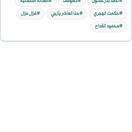
أحمد بدر حسون
الطوائف
العدالة الانتقالية
حكمت الهجري
حنا العاشر يازجي
غزال عزال
محمود القداح