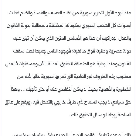
منذ اليوم الأول لتحرير سورية من نظام العسف والفساد والظلم تعالت
أصوات كل الشعب السوري بمكوناته المختلفة بالمطالبة بدولة القانون
والعدل، لإدراكهم أن هذا هو الأساس المتين الذي يمكن أن تبنى عليه
دولة عصرية وطنية فوق طائفية؛ فوجود الناس جميعا تحت سقف
القانون ومنذ البداية هو الضمانة لتحقيق العدالة، الآن ومستقبلا، فالعدل
مطلوب رغم الظروف غير العادية التي تمر بها سورية حاليا لأنه من
الخطورة والأهمية بحيث لا يمكن التغاضي عنه أو حتى تأجيله… وهذا
حق سيادي لا يجب السماح لأي طرف خارجي بالتدخل فيه، ويقع على عاتق
السلطة إيجاد الوسائل لتحقيق ذلك .
ذلك أن عدم تطبيق القانون الآن على الجميع بشكل متساو سيؤسس