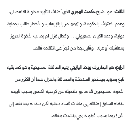
الثالث:
هو الشيخ
حكمت الهجري
الذي أضاف للتأييد محاولة الانفصال،
وعدم الاعتراف بالحكومة، واتهمها مرارا بالإرهاب، والأخطر طالب بحماية
دولية، ودعم الكيان الصهيوني… وكحال غزال لم يطالب الأخوة الدروز
بمعاقبته أو عزله . وقليل جدا من تجرأ على انتقاده فقط.
الرابع:
هو البطريرك
يوحنا اليازجي
زعيم الطائفة المسيحية وهو كسابقيه
تابع ومؤيد ويستحق الملاحقة والمسائلة والعزل، علما أن الكثير من
الأخوة المسيحيين قد طالبوا بتنحيته عن كرسيه الكنسي بسبب تأييده
للنظام السابق إضافة إلى ملفات فساد داخلية لكن ذلك لم يجد نفعا إلى
الآن ! ربما بسبب فيتو خارجي يتشبث ببقائه.