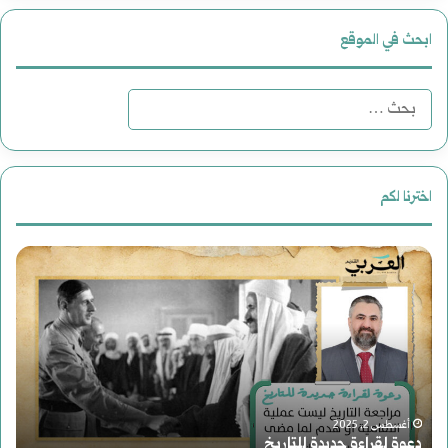
ابحث في الموقع
ا
ل
ب
اخترنا لكم
ح
م
ث
ل
ع
ف
ن
|
:
م
يوليو 25, 2024
ملف | محاولات وعمليات الاغتيال الرئ