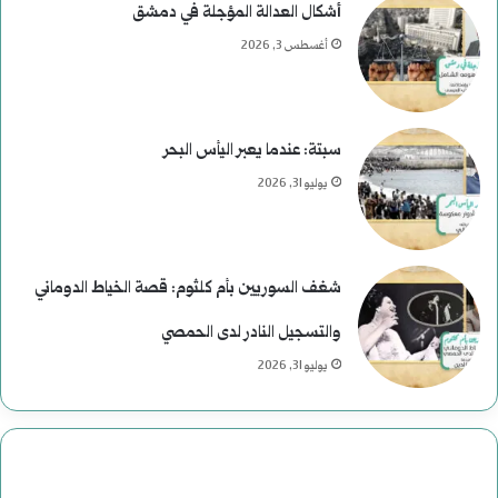
ل
أشكال العدالة المؤجلة في دمشق
ر
أغسطس 3, 2026
ئ
ا
سبتة: عندما يعبر اليأس البحر
س
يوليو 31, 2026
ي
ة
شغف السوريين بأم كلثوم: قصة الخياط الدوماني
ف
والتسجيل النادر لدى الحمصي
ي
يوليو 31, 2026
ا
ل
ت