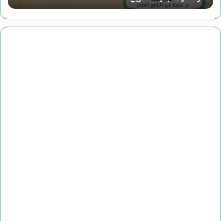
ح
ا
و
ل
ا
ت
و
ع
م
ل
ي