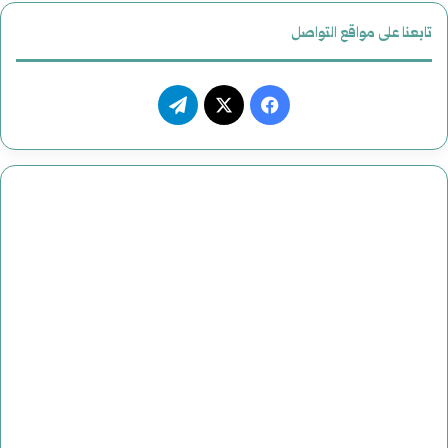
ي
تابعنا على مواقع التواصل
ف
ت
ي
X
ي
س
ل
ب
ق
و
ر
ك
ا
م